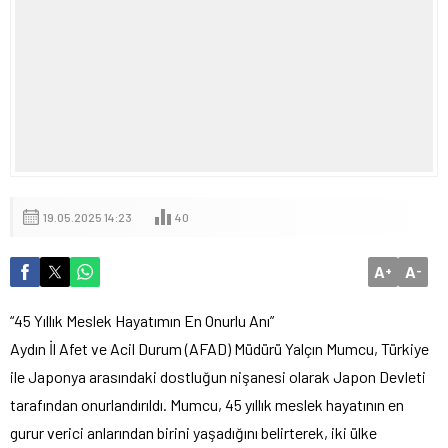
19.05.2025 14:23
40
A
A
+
-
“45 Yıllık Meslek Hayatımın En Onurlu Anı”
Aydın İl Afet ve Acil Durum (AFAD) Müdürü Yalçın Mumcu, Türkiye
ile Japonya arasındaki dostluğun nişanesi olarak Japon Devleti
tarafından onurlandırıldı. Mumcu, 45 yıllık meslek hayatının en
gurur verici anlarından birini yaşadığını belirterek, iki ülke