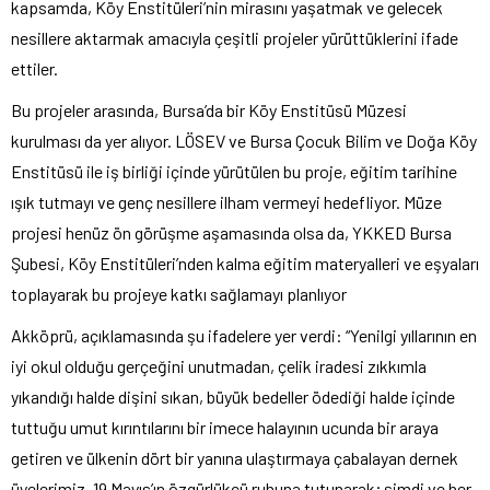
kapsamda, Köy Enstitüleri’nin mirasını yaşatmak ve gelecek
nesillere aktarmak amacıyla çeşitli projeler yürüttüklerini ifade
ettiler.
Bu projeler arasında, Bursa’da bir Köy Enstitüsü Müzesi
kurulması da yer alıyor. LÖSEV ve Bursa Çocuk Bilim ve Doğa Köy
Enstitüsü ile iş birliği içinde yürütülen bu proje, eğitim tarihine
ışık tutmayı ve genç nesillere ilham vermeyi hedefliyor. Müze
projesi henüz ön görüşme aşamasında olsa da, YKKED Bursa
Şubesi, Köy Enstitüleri’nden kalma eğitim materyalleri ve eşyaları
toplayarak bu projeye katkı sağlamayı planlıyor
Akköprü, açıklamasında şu ifadelere yer verdi: “Yenilgi yıllarının en
iyi okul olduğu gerçeğini unutmadan, çelik iradesi zıkkımla
yıkandığı halde dişini sıkan, büyük bedeller ödediği halde içinde
tuttuğu umut kırıntılarını bir imece halayının ucunda bir araya
getiren ve ülkenin dört bir yanına ulaştırmaya çabalayan dernek
üyelerimiz, 19 Mayıs’ın özgürlükçü ruhuna tutunarak; şimdi ve her