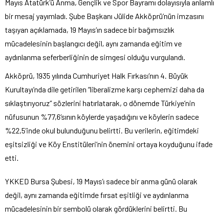
Mayıs Atatürk’ü Anma, Gençlik ve Spor Bayramı dolayısıyla anlamlı
bir mesaj yayımladı. Şube Başkanı Jülide Akköprü’nün imzasını
taşıyan açıklamada, 19 Mayıs’ın sadece bir bağımsızlık
mücadelesinin başlangıcı değil, aynı zamanda eğitim ve
aydınlanma seferberliğinin de simgesi olduğu vurgulandı.
Akköprü, 1935 yılında Cumhuriyet Halk Fırkası’nın 4. Büyük
Kurultayı’nda dile getirilen “liberalizme karşı cephemizi daha da
sıklaştırıyoruz” sözlerini hatırlatarak, o dönemde Türkiye’nin
nüfusunun %77,6’sının köylerde yaşadığını ve köylerin sadece
%22,5’inde okul bulunduğunu belirtti. Bu verilerin, eğitimdeki
eşitsizliği ve Köy Enstitüleri’nin önemini ortaya koyduğunu ifade
etti.
YKKED Bursa Şubesi, 19 Mayıs’ı sadece bir anma günü olarak
değil, aynı zamanda eğitimde fırsat eşitliği ve aydınlanma
mücadelesinin bir sembolü olarak gördüklerini belirtti. Bu