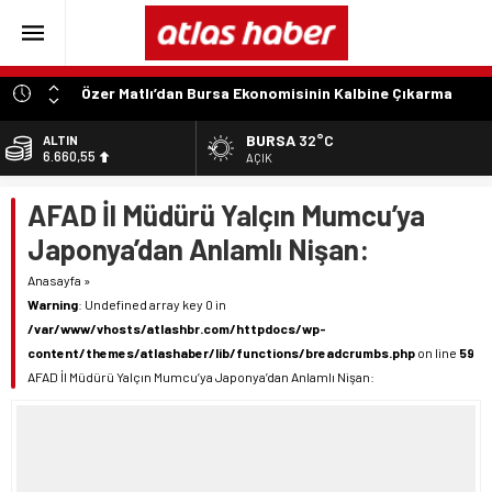
Özer Matlı’dan Bursa Ekonomisinin Kalbine Çıkarma
“Aynı Düzenleme Neden Emeklilere Uygulanmadı?”
BURSA
32°C
ALTIN
6.660,55
“Engelli Emekliliğinde Kazanılmış Haklar Korunmalı,
AÇIK
Belirsizlikler Son Bulmalı”
BİST
AFAD İl Müdürü Yalçın Mumcu’ya
13.779,39
“Engelliler Bu Ülkede Başarıyı Kimsenin Lütfuyla Değil,
İğneyle Kuyu Kazarak Kazanıyor”
Japonya’dan Anlamlı Nişan:
DOLAR
47,7111
“Bu Ses Siyasi Tartışmaların Değil, Millet Vicdanının
Anasayfa
»
Konusudur”
Warning
: Undefined array key 0 in
EURO
55,1881
/var/www/vhosts/atlashbr.com/httpdocs/wp-
content/themes/atlashaber/lib/functions/breadcrumbs.php
on line
59
AFAD İl Müdürü Yalçın Mumcu’ya Japonya’dan Anlamlı Nişan: