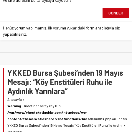
ve site adresim bu tarayıcıya kaydedilsin.
Henüz yorum yapılmamış. İlk yorumu yukarıdaki form aracılığıyla siz
yapabilirsiniz.
YKKED Bursa Şubesi’nden 19 Mayıs
Mesajı: “Köy Enstitüleri Ruhu ile
Aydınlık Yarınlara”
Anasayfa
»
Warning
: Undefined array key 0 in
/var/www/vhosts/atlashbr.com/httpdocs/wp-
content/themes/atlashaber/lib/functions/breadcrumbs.php
on line
59
YKKED Bursa Şubesi’nden 19 Mayıs Mesajı: “Köy Enstitüleri Ruhu ile Aydınlık
Yarınlara”