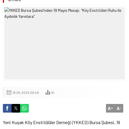
19.05.2025 09:48
61
A
A
+
-
Yeni Kuşak Köy Enstitülüler Derneği (YKKED) Bursa Şubesi, 19