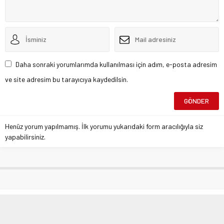
Daha sonraki yorumlarımda kullanılması için adım, e-posta adresim
ve site adresim bu tarayıcıya kaydedilsin.
Henüz yorum yapılmamış. İlk yorumu yukarıdaki form aracılığıyla siz
yapabilirsiniz.
Hulusi Akar’dan Şehit Çocuğuna
Saygısızlık: “Bana Bağıracağınıza