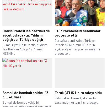
Halkın iradesi ise partimizde
TÜİK rakamlarını sendikalar
vücut bulacaktır. Yıldırım
protesto etti
değişirse, Türkiye değişir!
Bursa’da sendikalar, Türkiye
Cumhuriyet Halk Partisi Yıldırım
İstatistik Kurumu (TÜİK)’nun
İlçe Başkan Adayı Av. Ahmet
açıkladığı enflasyon rakamlarını
KESKİN...
protesto...
Somali’de bombalı saldırı: 13
Faruk ÇELİK 1. sıra adayı oldu
ölü, 40 yaralı
Eski bakan Faruk Çelik partisi
Somali'de bomba yüklü bir
tarafından Artvin 1. sıra adayı...
kamyonun infilak etmesi sonucu 13