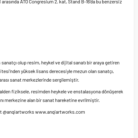
i arasında ATO Congresium 2. kat, Stand B-16’da bu benzersiz
sanatçı olup resim, heykel ve dijital sanatı bir araya getiren
rsitesi’nden yüksek lisans derecesiyle mezun olan sanatçı,
rarası sanat merkezlerinde sergilemiştir.
italden fiziksele, resimden heykele ve enstalasyona dönüşerek
ı merkezine alan bir sanat hareketine evrilmiştir.
ject @anqiartworks www.anqiartworks.com