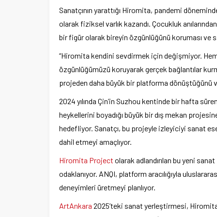
Sanatçının yarattığı Hiromita, pandemi döneminde
olarak fiziksel varlık kazandı. Çocukluk anılarınd
bir figür olarak bireyin özgünlüğünü koruması ve sa
“Hiromita kendini sevdirmek için değişmiyor. He
özgünlüğümüzü koruyarak gerçek bağlantılar kurmay
projeden daha büyük bir platforma dönüştüğünü v
2024 yılında Çin’in Suzhou kentinde bir hafta sür
heykellerini boyadığı büyük bir dış mekan projesin
hedefliyor. Sanatçı, bu projeyle izleyiciyi sanat ese
dahil etmeyi amaçlıyor.
Hiromita Project
olarak adlandırılan bu yeni sanat 
odaklanıyor. ANQI, platform aracılığıyla uluslararas
deneyimleri üretmeyi planlıyor.
ArtAnkara
2025’teki sanat yerleştirmesi, Hiromita