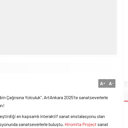
A
A
+
-
bin Çağrısına Yolculuk”, ArtAnkara 2025’te sanatseverlerle
ın!
leştirdiği en kapsamlı interaktif sanat enstalasyonu olan
edisyonunda sanatseverlerle buluştu.
Hiromita Project
sanat