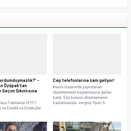
Vurdumduymazlık?” –
Cep telefonlarına zam geliyor!
an Özüpak’tan
Resmi Gazete’de yayımlanan
n Geçim Sıkıntısına
düzenlemenin başlamasına günler
i
kaldı. Söz konusu düzenlemenin
Yaşa Takılanlar (EYT)
başlamasıyla, vergisiz fiyatı 3...
 ve Emekli ve Emekçiler