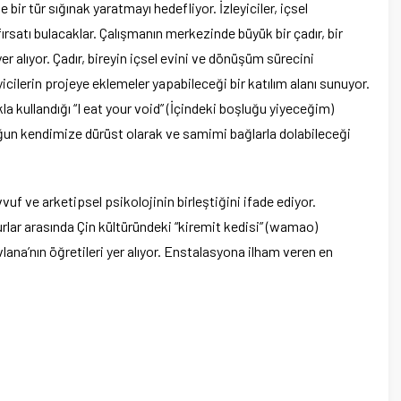
ir tür sığınak yaratmayı hedefliyor. İzleyiciler, içsel
ırsatı bulacaklar. Çalışmanın merkezinde büyük bir çadır, bir
yer alıyor. Çadır, bireyin içsel evini ve dönüşüm sürecini
icilerin projeye eklemeler yapabileceği bir katılım alanı sunuyor.
kla kullandığı “I eat your void” (İçindeki boşluğu yiyeceğim)
ğun kendimize dürüst olarak ve samimi bağlarla dolabileceği
uf ve arketipsel psikolojinin birleştiğini ifade ediyor.
lar arasında Çin kültüründeki “kiremit kedisi” (wamao)
ana’nın öğretileri yer alıyor. Enstalasyona ilham veren en