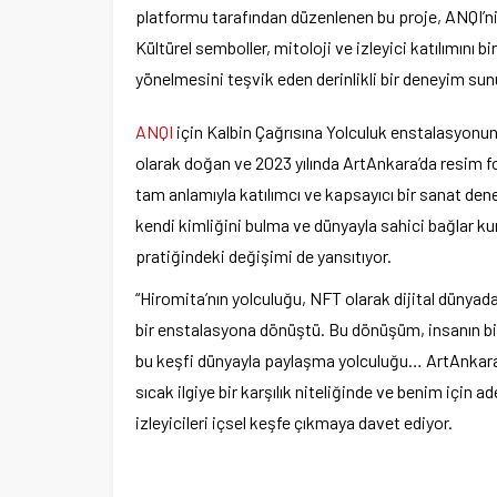
platformu tarafından düzenlenen bu proje, ANQI’n
Kültürel semboller, mitoloji ve izleyici katılımını 
yönelmesini teşvik eden derinlikli bir deneyim sun
ANQI
için Kalbin Çağrısına Yolculuk enstalasyonun
olarak doğan ve 2023 yılında ArtAnkara’da resim f
tam anlamıyla katılımcı ve kapsayıcı bir sanat den
kendi kimliğini bulma ve dünyayla sahici bağlar k
pratiğindeki değişimi de yansıtıyor.
“Hiromita’nın yolculuğu, NFT olarak dijital dünyada
bir enstalasyona dönüştü. Bu dönüşüm, insanın b
bu keşfi dünyayla paylaşma yolculuğu… ArtAnkara’
sıcak ilgiye bir karşılık niteliğinde ve benim için a
izleyicileri içsel keşfe çıkmaya davet ediyor.