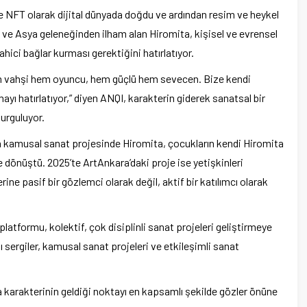
 NFT olarak dijital dünyada doğdu ve ardından resim ve heykel
an ve Asya geleneğinden ilham alan Hiromita, kişisel ve evrensel
hici bağlar kurması gerektiğini hatırlatıyor.
m vahşi hem oyuncu, hem güçlü hem sevecen. Bize kendi
ı hatırlatıyor,” diyen ANQI, karakterin giderek sanatsal bir
urguluyor.
en kamusal sanat projesinde Hiromita, çocukların kendi Hiromita
e dönüştü. 2025’te ArtAnkara’daki proje ise yetişkinleri
rine pasif bir gözlemci olarak değil, aktif bir katılımcı olarak
platformu, kolektif, çok disiplinli sanat projeleri geliştirmeye
ı sergiler, kamusal sanat projeleri ve etkileşimli sanat
 karakterinin geldiği noktayı en kapsamlı şekilde gözler önüne