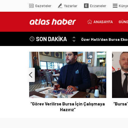
Gazeteler
Yazarlar
Eczaneler
Küny
ANASAYFA
GÜN
SON DAKİKA
Özer Matlı’dan Bursa Ek
“Aynı Düzenleme Neden E
“Engelli Emekliliğinde Ka
“Engelliler Bu Ülkede Ba
“Bu Ses Siyasi Tartışmala
n Çalışmaya
“Bursa’nın Sesini Duyun, Vicdanınızla
“Erişile
Hareket Edin”
Vi