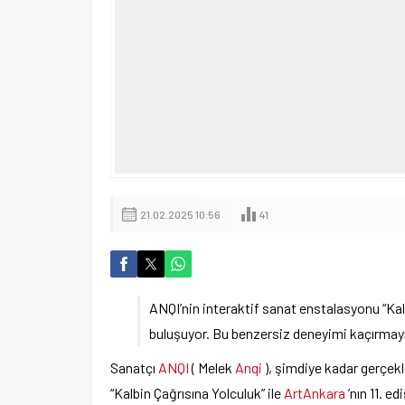
21.02.2025 10:56
41
ANQI’nin interaktif sanat enstalasyonu “Kal
buluşuyor. Bu benzersiz deneyimi kaçırmay
Sanatçı
ANQI
( Melek
Anqi
), şimdiye kadar gerçek
“Kalbin Çağrısına Yolculuk” ile
ArtAnkara
’nın 11. 