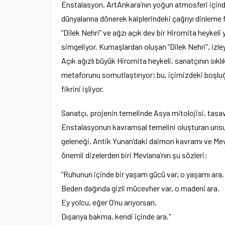
Enstalasyon, ArtAnkara’nın yoğun atmosferi içinde b
dünyalarına dönerek kalplerindeki çağrıyı dinleme f
“Dilek Nehri” ve ağzı açık dev bir Hiromita heykeli 
simgeliyor. Kumaşlardan oluşan “Dilek Nehri”, izley
Açık ağızlı büyük Hiromita heykeli, sanatçının sıklı
metaforunu somutlaştırıyor; bu, içimizdeki boşlu
fikrini işliyor.
Sanatçı, projenin temelinde Asya mitolojisi, tasavv
Enstalasyonun kavramsal temelini oluşturan unsur
geleneği, Antik Yunan’daki daimon kavramı ve Mevl
önemli dizelerden biri Mevlana’nın şu sözleri:
“Ruhunun içinde bir yaşam gücü var, o yaşamı ara.
Beden dağında gizli mücevher var, o madeni ara.
Ey yolcu, eğer O’nu arıyorsan,
Dışarıya bakma, kendi içinde ara.”