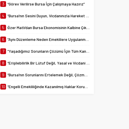
yürürlüğe giren 7538...
3
“Görev Verilirse Bursa İçin Çalışmaya Hazırız”
4
“Bursa’nın Sesini Duyun, Vicdanınızla Hareket Edin”
5
Özer Matlı’dan Bursa Ekonomisinin Kalbine Çıkarma
6
“Aynı Düzenleme Neden Emeklilere Uygulanmadı?”
7
“Yaşadığımız Sorunların Çözümü İçin Tüm Kanalları Denedik”
8
“Erişilebilirlik Bir Lütuf Değil, Yasal ve Vicdani Bir Sorumluluktur”
9
“Bursa’nın Sorunlarını Ertelemek Değil, Çözmek İçin Yola Çıktık”
10
“Engelli Emekliliğinde Kazanılmış Haklar Korunmalı, Belirsizlikler Son Bulmalı”