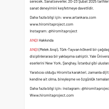
serecek. Sanatseverler, 20-23 Şubat 2025 tarihler
sanat deneyimini keşfetmeye davetlidir.
Daha fazla bilgi için: www.artankara.com
www.hiromitaproject.com
Instagram: @hiromitaproject
ANQI
Hakkında
ANQI
(Melek Anqi), Türk-Tayvan kökenli bir çağdaş 
disiplinlerarası bir yaklaşıma sahiptir. Yale Ünive
eserlerini New York, Şanghay, İstanbul gibi ulusla
Yaratıcısı olduğu Hiromita karakteri, zamanla dij
kendine ait olma, bireyleşme ve özgünlük temaların
Daha fazla bilgi için: instagram: @hiromitapro
Www.hiromitaproject.com