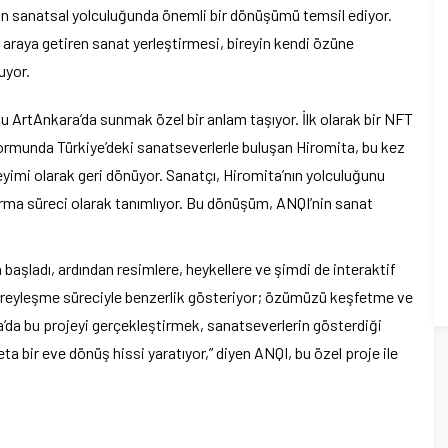
in sanatsal yolculuğunda önemli bir dönüşümü temsil ediyor.
bir araya getiren sanat yerleştirmesi, bireyin kendi özüne
uyor.
u ArtAnkara’da sunmak özel bir anlam taşıyor. İlk olarak bir NFT
ormunda Türkiye’deki sanatseverlerle buluşan Hiromita, bu kez
eyimi olarak geri dönüyor. Sanatçı, Hiromita’nın yolculuğunu
urma süreci olarak tanımlıyor. Bu dönüşüm, ANQI’nin sanat
 başladı, ardından resimlere, heykellere ve şimdi de interaktif
ireyleşme süreciyle benzerlik gösteriyor; özümüzü keşfetme ve
da bu projeyi gerçekleştirmek, sanatseverlerin gösterdiği
deta bir eve dönüş hissi yaratıyor,” diyen ANQI, bu özel proje ile