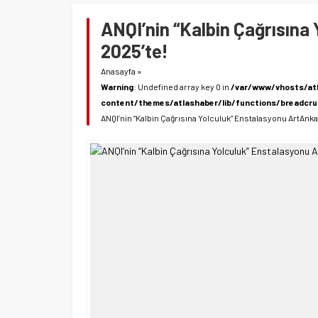
ANQI’nin “Kalbin Çağrısına
2025’te!
Anasayfa
»
Warning
: Undefined array key 0 in
/var/www/vhosts/at
content/themes/atlashaber/lib/functions/breadcr
ANQI’nin “Kalbin Çağrısına Yolculuk” Enstalasyonu ArtAnka