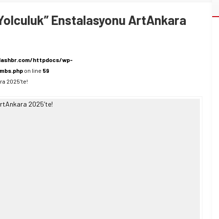
 Yolculuk” Enstalasyonu ArtAnkara
lashbr.com/httpdocs/wp-
umbs.php
on line
59
ra 2025’te!