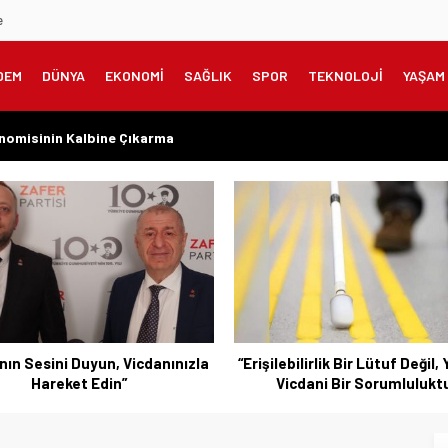
e
DEM
DÜNYA
EKONOMİ
SAĞLIK
SPOR
TEKNOLOJİ
YAŞAM
onomisinin Kalbine Çıkarma
meklilere Uygulanmadı?”
zanılmış Haklar Korunmalı, Belirsizlikler Son Bulmalı”
şarıyı Kimsenin Lütfuyla Değil, İğneyle Kuyu Kazarak Kazanıyor”
rın Değil, Millet Vicdanının Konusudur”
bilirlik Bir Lütuf Değil, Yasal ve
“Bursa’nın Sorunlarını Ert
cdani Bir Sorumluluktur”
Değil, Çözmek İçin Yola Çık