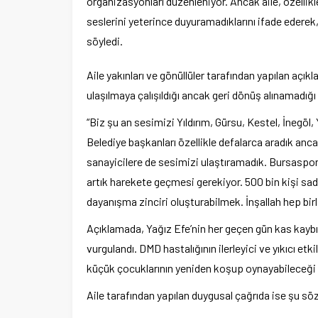
organizasyonları düzenleniyor. Ancak aile, özellikle 
seslerini yeterince duyuramadıklarını ifade edere
söyledi.
Aile yakınları ve gönüllüler tarafından yapılan açı
ulaşılmaya çalışıldığı ancak geri dönüş alınamadığı b
“Biz şu an sesimizi Yıldırım, Gürsu, Kestel, İnegöl
Belediye başkanları özellikle defalarca aradık anc
sanayicilere de sesimizi ulaştıramadık. Bursaspo
artık harekete geçmesi gerekiyor. 500 bin kişi sa
dayanışma zinciri oluşturabilmek. İnşallah hep birli
Açıklamada, Yağız Efe’nin her geçen gün kas kaybı
vurgulandı. DMD hastalığının ilerleyici ve yıkıcı et
küçük çocuklarının yeniden koşup oynayabileceği gü
Aile tarafından yapılan duygusal çağrıda ise şu sözl