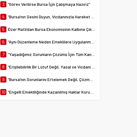
yürürlüğe giren 7538...
3
“Görev Verilirse Bursa İçin Çalışmaya Hazırız”
4
“Bursa’nın Sesini Duyun, Vicdanınızla Hareket Edin”
5
Özer Matlı’dan Bursa Ekonomisinin Kalbine Çıkarma
6
“Aynı Düzenleme Neden Emeklilere Uygulanmadı?”
7
“Yaşadığımız Sorunların Çözümü İçin Tüm Kanalları Denedik”
8
“Erişilebilirlik Bir Lütuf Değil, Yasal ve Vicdani Bir Sorumluluktur”
9
“Bursa’nın Sorunlarını Ertelemek Değil, Çözmek İçin Yola Çıktık”
10
“Engelli Emekliliğinde Kazanılmış Haklar Korunmalı, Belirsizlikler Son Bulmalı”