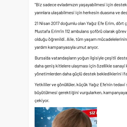
“Biz sadece evladımızın yaşayabilmesi için destek i
yarınlara ulaşabilmesi için herkesin duasına ve des
21 Nisan 2017 doğumlu olan Yağız Efe Erim, dört ç
Mustafa Erim’in 112 ambulans şoförü olarak görev y
olduğu öğrenildi. Aile, tüm yaşam mücadelelerinin 
yardım kampanyasıyla umut arıyor.
Bursa’da vatandaşların yoğun ilgisiyle çeşitli de
daha geniş kitlelere ulaşması için özellikle sanayi 
yönetimlerden daha güçlü destek beklediklerini ifa
Yetkililer ve gönüllüler, küçük Yağız Efe’nin te
büyütülmesi gerektiğini vurgularken, kampanyaya
çekiyor.