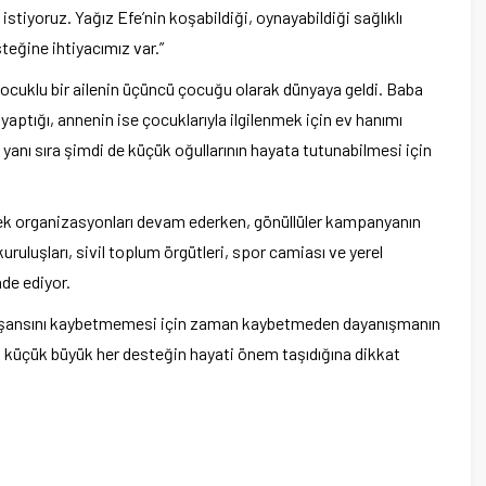
stiyoruz. Yağız Efe’nin koşabildiği, oynayabildiği sağlıklı
teğine ihtiyacımız var.”
ocuklu bir ailenin üçüncü çocuğu olarak dünyaya geldi. Baba
aptığı, annenin ise çocuklarıyla ilgilenmek için ev hanımı
yanı sıra şimdi de küçük oğullarının hayata tutunabilmesi için
stek organizasyonları devam ederken, gönüllüler kampanyanın
kuruluşları, sivil toplum örgütleri, spor camiası ve yerel
de ediyor.
davi şansını kaybetmemesi için zaman kaybetmeden dayanışmanın
 küçük büyük her desteğin hayati önem taşıdığına dikkat