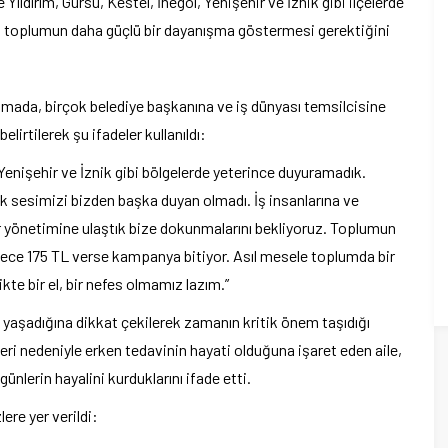
Yıldırım, Gürsu, Kestel, İnegöl, Yenişehir ve İznik gibi ilçelerde
k, toplumun daha güçlü bir dayanışma göstermesi gerektiğini
klamada, birçok belediye başkanına ve iş dünyası temsilcisine
elirtilerek şu ifadeler kullanıldı:
, Yenişehir ve İznik gibi bölgelerde yeterince duyuramadık.
ak sesimizi bizden başka duyan olmadı. İş insanlarına ve
r yönetimine ulaştık bize dokunmalarını bekliyoruz. Toplumun
dece 175 TL verse kampanya bitiyor. Asıl mesele toplumda bir
kte bir el, bir nefes olmamız lazım.”
 yaşadığına dikkat çekilerek zamanın kritik önem taşıdığı
kileri nedeniyle erken tedavinin hayati olduğuna işaret eden aile,
nlerin hayalini kurduklarını ifade etti.
ere yer verildi: