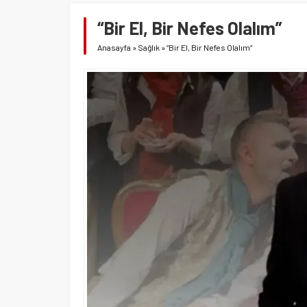
“Bir El, Bir Nefes Olalım”
Anasayfa
»
Sağlık
»
“Bir El, Bir Nefes Olalım”