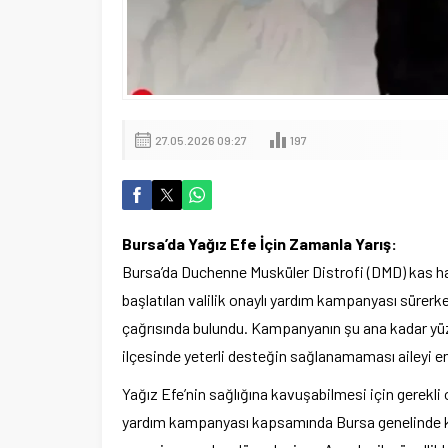
27.05.2026 09:27
197
Bursa’da Yağız Efe İçin Zamanla Yarış:
Bursa’da Duchenne Musküler Distrofi (DMD) kas ha
başlatılan valilik onaylı yardım kampanyası sürerk
çağrısında bulundu. Kampanyanın şu ana kadar yüzde 
ilçesinde yeterli desteğin sağlanamaması aileyi en
Yağız Efe’nin sağlığına kavuşabilmesi için gerekli
yardım kampanyası kapsamında Bursa genelinde ker