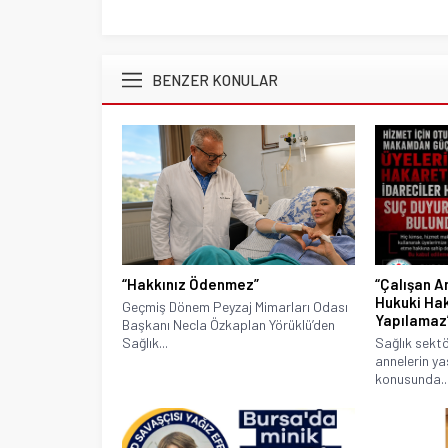
BENZER KONULAR
“Hakkınız Ödenmez”
“Çalışan A
Hukuki Ha
Geçmiş Dönem Peyzaj Mimarları Odası
Yapılamaz
Başkanı Necla Özkaplan Yörüklü’den
Sağlık...
Sağlık sekt
annelerin ya
konusunda..