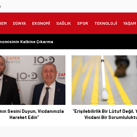
e
DEM
DÜNYA
EKONOMİ
SAĞLIK
SPOR
TEKNOLOJİ
YAŞAM
onomisinin Kalbine Çıkarma
meklilere Uygulanmadı?”
zanılmış Haklar Korunmalı, Belirsizlikler Son Bulmalı”
şarıyı Kimsenin Lütfuyla Değil, İğneyle Kuyu Kazarak Kazanıyor”
rın Değil, Millet Vicdanının Konusudur”
bilirlik Bir Lütuf Değil, Yasal ve
“Bursa’nın Sorunlarını Ert
cdani Bir Sorumluluktur”
Değil, Çözmek İçin Yola Çık