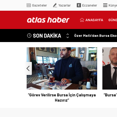
Gazeteler
Yazarlar
Eczaneler
Küny
ANASAYFA
GÜN
SON DAKİKA
Özer Matlı’dan Bursa Ek
“Aynı Düzenleme Neden E
“Engelli Emekliliğinde Ka
“Engelliler Bu Ülkede Ba
“Bu Ses Siyasi Tartışmala
n Çalışmaya
“Bursa’nın Sesini Duyun, Vicdanınızla
“Erişile
Hareket Edin”
Vi