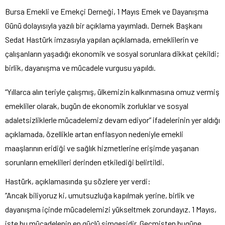
Bursa Emekli ve Emekçi Derneği, 1 Mayıs Emek ve Dayanışma
Günü dolayısıyla yazılı bir açıklama yayımladı. Dernek Başkanı
Sedat Hastürk imzasıyla yapılan açıklamada, emeklilerin ve
çalışanların yaşadığı ekonomik ve sosyal sorunlara dikkat çekildi;
birlik, dayanışma ve mücadele vurgusu yapıldı.
“Yıllarca alın teriyle çalışmış, ülkemizin kalkınmasına omuz vermiş
emekliler olarak, bugün de ekonomik zorluklar ve sosyal
adaletsizliklerle mücadelemiz devam ediyor” ifadelerinin yer aldığı
açıklamada, özellikle artan enflasyon nedeniyle emekli
maaşlarının eridiği ve sağlık hizmetlerine erişimde yaşanan
sorunların emeklileri derinden etkilediği belirtildi.
Hastürk, açıklamasında şu sözlere yer verdi:
“Ancak biliyoruz ki, umutsuzluğa kapılmak yerine, birlik ve
dayanışma içinde mücadelemizi yükseltmek zorundayız. 1 Mayıs,
işte bu mücadelenin en güçlü simgesidir. Geçmişten bugüne