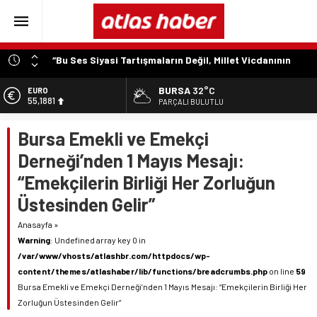
“Bu Ses Siyasi Tartışmaların Değil, Millet Vicdanının
Konusudur”
BURSA
32°C
EURO
Özer Matlı’dan Bursa Ekonomisinin Kalbine Çıkarma
55,1881
PARÇALI BULUTLU
“Aynı Düzenleme Neden Emeklilere Uygulanmadı?”
ALTIN
Bursa Emekli ve Emekçi
6.660,55
“Engelli Emekliliğinde Kazanılmış Haklar Korunmalı,
Belirsizlikler Son Bulmalı”
Derneği’nden 1 Mayıs Mesajı:
BİST
13.779,39
“Engelliler Bu Ülkede Başarıyı Kimsenin Lütfuyla Değil,
“Emekçilerin Birliği Her Zorluğun
İğneyle Kuyu Kazarak Kazanıyor”
DOLAR
Üstesinden Gelir”
47,7111
Anasayfa
»
Warning
: Undefined array key 0 in
/var/www/vhosts/atlashbr.com/httpdocs/wp-
content/themes/atlashaber/lib/functions/breadcrumbs.php
on line
59
Bursa Emekli ve Emekçi Derneği’nden 1 Mayıs Mesajı: “Emekçilerin Birliği Her
Zorluğun Üstesinden Gelir”