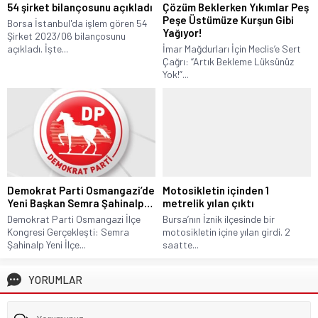
54 şirket bilançosunu açıkladı
Çözüm Beklerken Yıkımlar Peş
Peşe Üstümüze Kurşun Gibi
Borsa İstanbul'da işlem gören 54
Yağıyor!
Şirket 2023/06 bilançosunu
açıkladı. İşte...
İmar Mağdurları İçin Meclis’e Sert
Çağrı: “Artık Bekleme Lüksünüz
Yok!”...
Demokrat Parti Osmangazi’de
Motosikletin içinden 1
Yeni Başkan Semra Şahinalp…
metrelik yılan çıktı
Demokrat Parti Osmangazi İlçe
Bursa’nın İznik ilçesinde bir
Kongresi Gerçekleşti: Semra
motosikletin içine yılan girdi. 2
Şahinalp Yeni İlçe...
saatte...
YORUMLAR