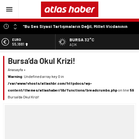
“Bu Ses Siyasi Tartışmaların Değil, Millet Vicdanının
Konusudur”
Özer Matlı’dan Bursa Ekonomisinin Kalbine Çıkarma
BURSA
32°C
EURO
55,1881
AÇIK
“Aynı Düzenleme Neden Emeklilere Uygulanmadı?”
“Engelli Emekliliğinde Kazanılmış Haklar Korunmalı,
ALTIN
Bursa’da Okul Krizi!
6.660,55
Belirsizlikler Son Bulmalı”
Anasayfa
»
“Engelliler Bu Ülkede Başarıyı Kimsenin Lütfuyla Değil,
BİST
13.779,39
İğneyle Kuyu Kazarak Kazanıyor”
Warning
: Undefined array key 0 in
/var/www/vhosts/atlashbr.com/httpdocs/wp-
DOLAR
content/themes/atlashaber/lib/functions/breadcrumbs.php
on line
59
47,7111
Bursa’da Okul Krizi!