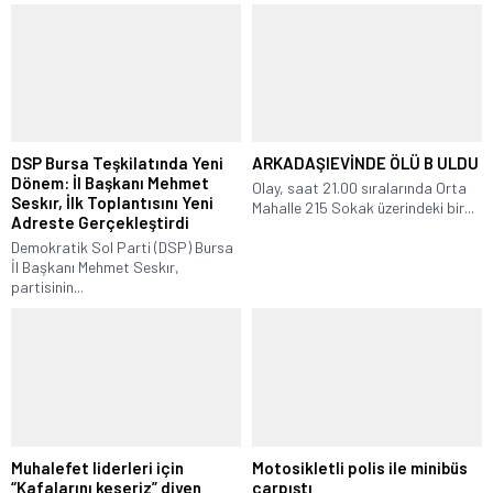
DSP Bursa Teşkilatında Yeni
ARKADAŞIEVİNDE ÖLÜ B ULDU
Dönem: İl Başkanı Mehmet
Olay, saat 21.00 sıralarında Orta
Seskır, İlk Toplantısını Yeni
Mahalle 215 Sokak üzerindeki bir...
Adreste Gerçekleştirdi
Demokratik Sol Parti (DSP) Bursa
İl Başkanı Mehmet Seskır,
partisinin...
Muhalefet liderleri için
Motosikletli polis ile minibüs
“Kafalarını keseriz” diyen
çarpıştı