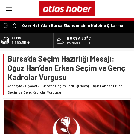
Özer Matlı’dan Bursa Ekonomisinin Kalbine Çıkarma
“Aynı Düzenleme Neden Emeklilere Uygulanmadı?”
BURSA
33°C
ALTIN
6.660,55
“Engelli Emekliliğinde Kazanılmış Haklar Korunmalı,
PARÇALI BULUTLU
Belirsizlikler Son Bulmalı”
BİST
Bursa’da Seçim Hazırlığı Mesajı:
13.779,39
“Engelliler Bu Ülkede Başarıyı Kimsenin Lütfuyla Değil,
İğneyle Kuyu Kazarak Kazanıyor”
Oğuz Han’dan Erken Seçim ve Genç
DOLAR
47,7111
“Bu Ses Siyasi Tartışmaların Değil, Millet Vicdanının
Kadrolar Vurgusu
Konusudur”
EURO
Anasayfa
»
Siyaset
»
Bursa’da Seçim Hazırlığı Mesajı: Oğuz Han’dan Erken
55,1881
Seçim ve Genç Kadrolar Vurgusu