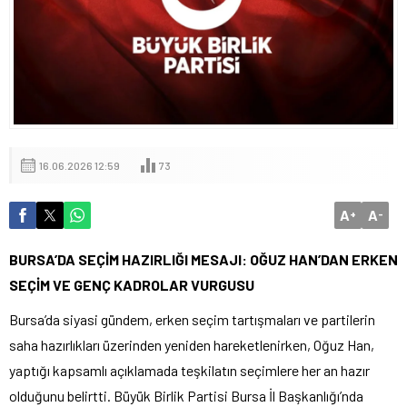
16.06.2026 12:59
73
A
A
+
-
BURSA’DA SEÇİM HAZIRLIĞI MESAJI: OĞUZ HAN’DAN ERKEN
SEÇİM VE GENÇ KADROLAR VURGUSU
Bursa’da siyasi gündem, erken seçim tartışmaları ve partilerin
saha hazırlıkları üzerinden yeniden hareketlenirken,
Oğuz Han
,
yaptığı kapsamlı açıklamada teşkilatın seçimlere her an hazır
olduğunu belirtti.
Büyük Birlik Partisi
Bursa İl Başkanlığı’nda