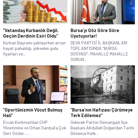
“Vatandaş Kurbanlık Değil,
Bursa’yı Göz Göre Göre
Geçim Derdinin Esiri Oldu”
Uyutuyorlar!
Kurban Bayramı yaklaşırken artan
DEVA PARTİSİ İL BAŞKANLARI
hayat pahalılığı, yükselen gıda
TOPLANTISINDA “BURSA
fiyatları ve...
DOSYASI”: MAHALLE MAHALLE
SORUN...
“Oportünizmin Vücut Bulmuş
“Bursa’nın Hafızası Çürümeye
Hali”
Terk Edilemez”
Ercan Korkmaz’dan CHP
Gelecek Partisi Osmangazi İlçe
Yönetimine ve Orhan Sarıbal’a Çok
Başkanı Abdullah Doğan’dan Tarihi
Sert Sözler…...
Dönence Kafe...