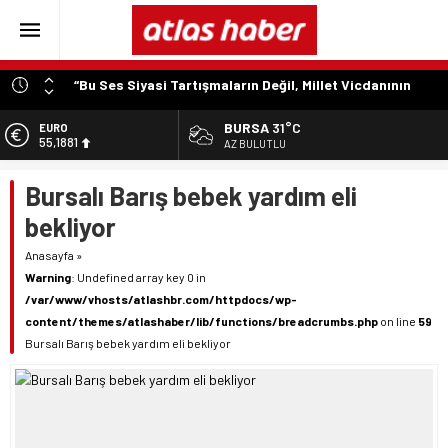
“Bu Ses Siyasi Tartışmaların Değil, Millet Vicdanının
Konusudur”
BURSA
31°C
EURO
Özer Matlı’dan Bursa Ekonomisinin Kalbine Çıkarma
55,1881
AZ BULUTLU
“Aynı Düzenleme Neden Emeklilere Uygulanmadı?”
ALTIN
Bursalı Barış bebek yardım eli
6.660,55
“Engelli Emekliliğinde Kazanılmış Haklar Korunmalı,
Belirsizlikler Son Bulmalı”
bekliyor
BİST
13.779,39
“Engelliler Bu Ülkede Başarıyı Kimsenin Lütfuyla Değil,
Anasayfa
»
İğneyle Kuyu Kazarak Kazanıyor”
Warning
: Undefined array key 0 in
DOLAR
47,7111
/var/www/vhosts/atlashbr.com/httpdocs/wp-
content/themes/atlashaber/lib/functions/breadcrumbs.php
on line
59
Bursalı Barış bebek yardım eli bekliyor