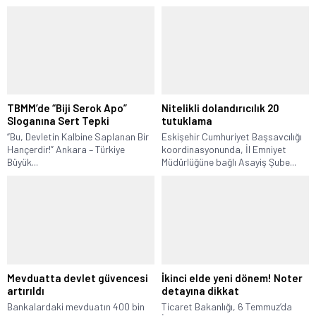
TBMM’de “Biji Serok Apo”
Nitelikli dolandırıcılık 20
Sloganına Sert Tepki
tutuklama
“Bu, Devletin Kalbine Saplanan Bir
Eskişehir Cumhuriyet Başsavcılığı
Hançerdir!” Ankara – Türkiye
koordinasyonunda, İl Emniyet
Büyük...
Müdürlüğüne bağlı Asayiş Şube...
Mevduatta devlet güvencesi
İkinci elde yeni dönem! Noter
artırıldı
detayına dikkat
Bankalardaki mevduatın 400 bin
Ticaret Bakanlığı, 6 Temmuz’da