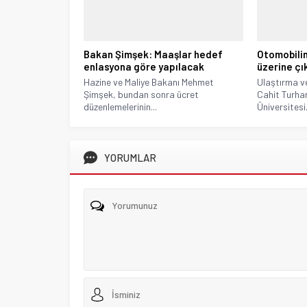
Bakan Şimşek: Maaşlar hedef
Otomobilin
enlasyona göre yapılacak
üzerine çı
Hazine ve Maliye Bakanı Mehmet
Ulaştırma v
Şimşek, bundan sonra ücret
Cahit Turha
düzenlemelerinin...
Üniversitesi.
YORUMLAR