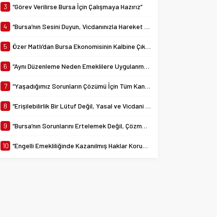
yürürlüğe giren 7538...
3
“Görev Verilirse Bursa İçin Çalışmaya Hazırız”
4
“Bursa’nın Sesini Duyun, Vicdanınızla Hareket Edin”
5
Özer Matlı’dan Bursa Ekonomisinin Kalbine Çıkarma
6
“Aynı Düzenleme Neden Emeklilere Uygulanmadı?”
7
“Yaşadığımız Sorunların Çözümü İçin Tüm Kanalları Denedik”
8
“Erişilebilirlik Bir Lütuf Değil, Yasal ve Vicdani Bir Sorumluluktur”
9
“Bursa’nın Sorunlarını Ertelemek Değil, Çözmek İçin Yola Çıktık”
10
“Engelli Emekliliğinde Kazanılmış Haklar Korunmalı, Belirsizlikler Son Bulmalı”