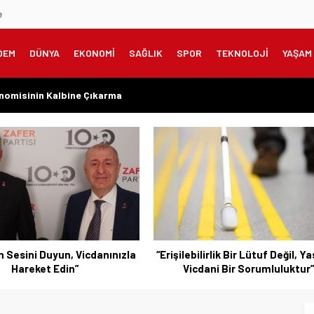
e
DEM
DÜNYA
EKONOMİ
SAĞLIK
SPOR
TEKNOLOJİ
YAŞAM
onomisinin Kalbine Çıkarma
meklilere Uygulanmadı?”
zanılmış Haklar Korunmalı, Belirsizlikler Son Bulmalı”
şarıyı Kimsenin Lütfuyla Değil, İğneyle Kuyu Kazarak Kazanıyor”
rın Değil, Millet Vicdanının Konusudur”
bilirlik Bir Lütuf Değil, Yasal ve
“Bursa’nın Sorunlarını Ert
cdani Bir Sorumluluktur”
Değil, Çözmek İçin Yola Çık