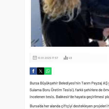
10.01.2025 17:57
49
Bursa Büyükşehir Belediyesi’nin Tarım Peyzaj AŞ y
Sulama Boru Üretim Tesisi), farklı şehirlere de ör
incelenen tesis, Balıkesir’de hayata geçirilmesi p
Bursa’da her alanda çiftçiyi destekleyen projeler