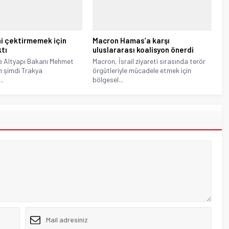
i çektirmemek için
Macron Hamas’a karşı
ktı
uluslararası koalisyon önerdi
e Altyapı Bakanı Mehmet
Macron, İsrail ziyareti sırasında terör
n şimdi Trakya
örgütleriyle mücadele etmek için
..
bölgesel...