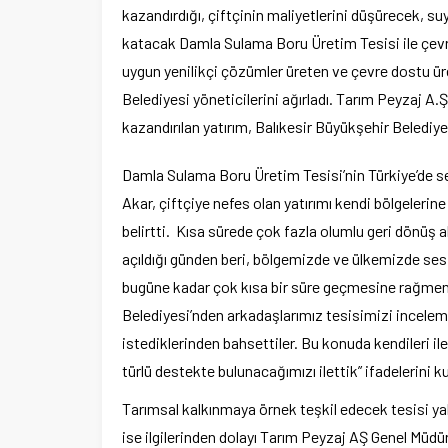
kazandırdığı, çiftçinin maliyetlerini düşürecek, su
katacak Damla Sulama Boru Üretim Tesisi ile çevre
uygun yenilikçi çözümler üreten ve çevre dostu ür
Belediyesi yöneticilerini ağırladı. Tarım Peyzaj A.
kazandırılan yatırım, Balıkesir Büyükşehir Belediye
Damla Sulama Boru Üretim Tesisi’nin Türkiye’de s
Akar, çiftçiye nefes olan yatırımı kendi bölgelerine
belirtti. Kısa sürede çok fazla olumlu geri dönüş 
açıldığı günden beri, bölgemizde ve ülkemizde ses
bugüne kadar çok kısa bir süre geçmesine rağmen ço
Belediyesi’nden arkadaşlarımız tesisimizi inceleme
istediklerinden bahsettiler. Bu konuda kendileri il
türlü destekte bulunacağımızı ilettik” ifadelerini ku
Tarımsal kalkınmaya örnek teşkil edecek tesisi ya
ise ilgilerinden dolayı Tarım Peyzaj AŞ Genel Müdü