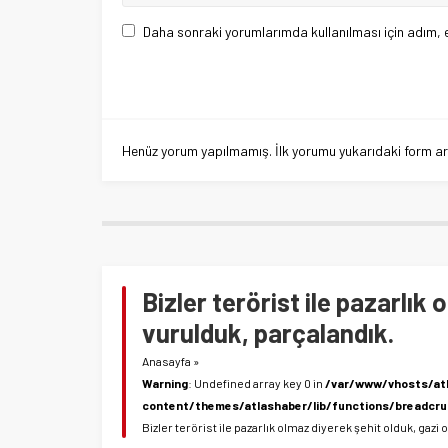
Daha sonraki yorumlarımda kullanılması için adım, 
Henüz yorum yapılmamış. İlk yorumu yukarıdaki form aracı
Bizler terörist ile pazarlık
vurulduk, parçalandık.
Anasayfa
»
Warning
: Undefined array key 0 in
/var/www/vhosts/at
content/themes/atlashaber/lib/functions/breadcr
Bizler terörist ile pazarlık olmaz diyerek şehit olduk, gazi