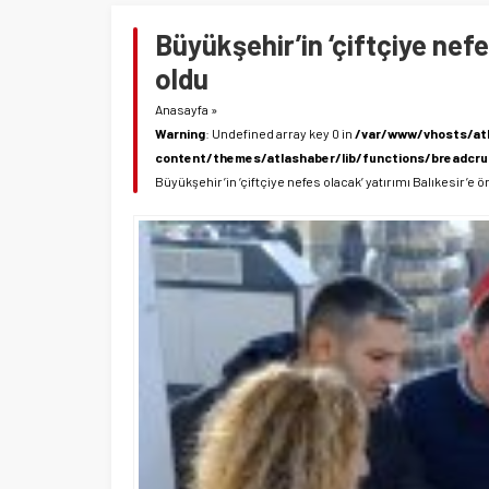
Büyükşehir’in ‘çiftçiye nefe
oldu
Anasayfa
»
Warning
: Undefined array key 0 in
/var/www/vhosts/at
content/themes/atlashaber/lib/functions/breadcr
Büyükşehir’in ‘çiftçiye nefes olacak’ yatırımı Balıkesir’e 