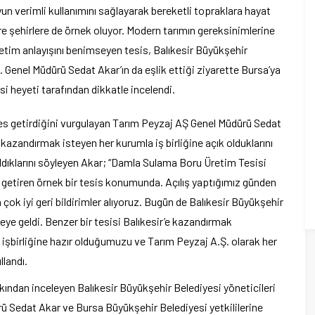
yun verimli kullanımını sağlayarak bereketli topraklara hayat
 şehirlere de örnek oluyor. Modern tarımın gereksinimlerine
etim anlayışını benimseyen tesis, Balıkesir Büyükşehir
Ş. Genel Müdürü Sedat Akar’ın da eşlik ettiği ziyarette Bursa’ya
si heyeti tarafından dikkatle incelendi.
es getirdiğini vurgulayan Tarım Peyzaj AŞ Genel Müdürü Sedat
 kazandırmak isteyen her kurumla iş birliğine açık olduklarını
aldıklarını söyleyen Akar; “Damla Sulama Boru Üretim Tesisi
 getiren örnek bir tesis konumunda. Açılış yaptığımız günden
k iyi geri bildirimler alıyoruz. Bugün de Balıkesir Büyükşehir
ye geldi. Benzer bir tesisi Balıkesir’e kazandırmak
e işbirliğine hazır olduğumuzu ve Tarım Peyzaj A.Ş. olarak her
llandı.
kından inceleyen Balıkesir Büyükşehir Belediyesi yöneticileri
rü Sedat Akar ve Bursa Büyükşehir Belediyesi yetkililerine