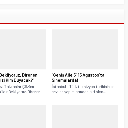
r Bekliyoruz, Direnen
“Geniş Aile 5” 15 Ağustos’ta
izi Kim Duyacak?”
Sinemalarda!
na Takılanlar Çözüm
İstanbul – Türk televizyon tarihinin en
 Yıldır Bekliyoruz, Direnen
sevilen yapımlarından biri olan...