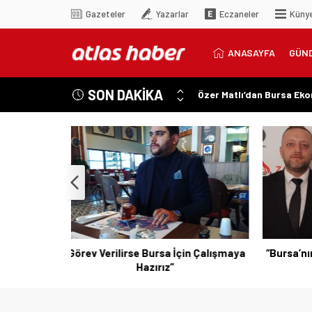
Gazeteler
Yazarlar
Eczaneler
Küny
ANASAYFA
GÜN
SON DAKİKA
Özer Matlı’dan Bursa Ek
“Aynı Düzenleme Neden E
“Engelli Emekliliğinde Ka
“Engelliler Bu Ülkede Ba
“Bu Ses Siyasi Tartışmala
n Çalışmaya
“Bursa’nın Sesini Duyun, Vicdanınızla
“Erişile
Hareket Edin”
Vi