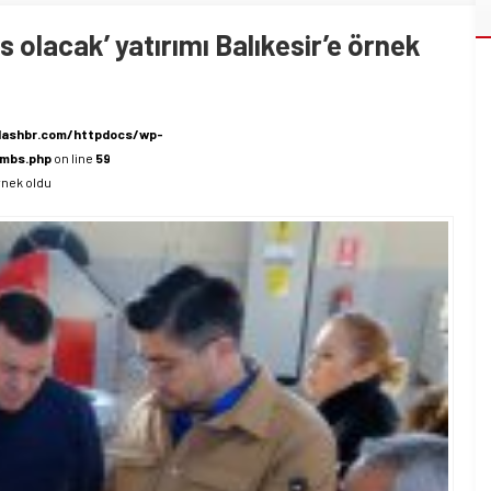
s olacak’ yatırımı Balıkesir’e örnek
lashbr.com/httpdocs/wp-
umbs.php
on line
59
örnek oldu