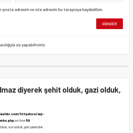
e-posta adresim ve site adresim bu tarayıcıya kaydedilsin.
lığıyla siz yapabilirsiniz.
 olmaz diyerek şehit olduk, gazi olduk,
lashbr.com/httpdocs/wp-
umbs.php
on line
59
 olduk, vurulduk, parçalandık.