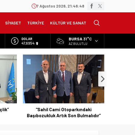
7 Ağustos 2026, 21:46:49
SİYASET
TÜRKİYE
KÜLTÜR VE SANAT
BURSA
31°C
DOLAR
47,6954
AZ BULUTLU
EURO
55,1824
ALTIN
6.662,10
BİST
13.779,39
çlik”
“Sahil Cami Otoparkındaki
Başıbozukluk Artık Son Bulmalıdır”