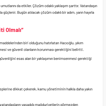
nin umutlarını da etkiler. Çözüm odaklı yaklaşım şarttır. Vatandaşın
a güçlenir. Bugün atılacak çözüm odaklı bir adım, yarın hayırla
ti Olmalı”
addelerinden biri olduğunu hatırlatan Hacıoğlu, yıkım
esi ve güvenli olanların korunması gerektiğini belirtti.
 güvenliğini esas alan bir yaklaşımın benimsenmesi gerektiği
eplerine dikkat çekerek, kamu yönetiminin halkla daha yakın
, vatandaşların yaşadığı mağduriyetlerin görmezden