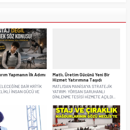
ırım Yapmanın İlk Adımı
Matlı, Üretim Gücünü Yeni Bir
Hizmet Yatırımına Taşıdı
ELECEĞİNE DAİR KRİTİK
MATLI’DAN MANİSA’YA STRATEJİK
TELİKLİ İNSAN GÜCÜ VE
YATIRIM: YÖRSAN SARUHANLI
DİNLENME TESİSİ HİZMETE AÇILDI...