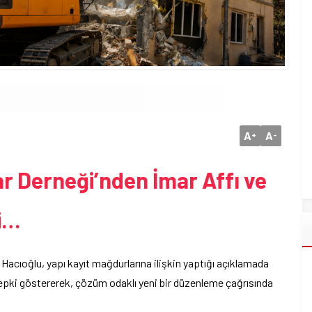
A
A
+
-
ar Derneği’nden İmar Affı ve
i…
Hacıoğlu, yapı kayıt mağdurlarına ilişkin yaptığı açıklamada
epki göstererek, çözüm odaklı yeni bir düzenleme çağrısında