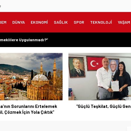
e
DEM
DÜNYA
EKONOMİ
SAĞLIK
SPOR
TEKNOLOJİ
YAŞAM
meklilere Uygulanmadı?”
zanılmış Haklar Korunmalı, Belirsizlikler Son Bulmalı”
şarıyı Kimsenin Lütfuyla Değil, İğneyle Kuyu Kazarak Kazanıyor”
rın Değil, Millet Vicdanının Konusudur”
onomisinin Kalbine Çıkarma
a’nın Sorunlarını Ertelemek
“Güçlü Teşkilat, Güçlü Gen
il, Çözmek İçin Yola Çıktık”