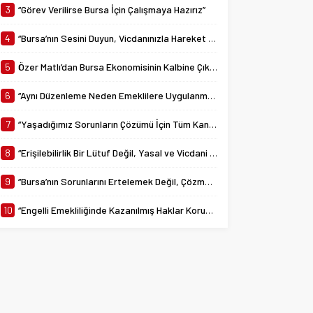
yürürlüğe giren 7538...
3
“Görev Verilirse Bursa İçin Çalışmaya Hazırız”
4
“Bursa’nın Sesini Duyun, Vicdanınızla Hareket Edin”
5
Özer Matlı’dan Bursa Ekonomisinin Kalbine Çıkarma
6
“Aynı Düzenleme Neden Emeklilere Uygulanmadı?”
7
“Yaşadığımız Sorunların Çözümü İçin Tüm Kanalları Denedik”
8
“Erişilebilirlik Bir Lütuf Değil, Yasal ve Vicdani Bir Sorumluluktur”
9
“Bursa’nın Sorunlarını Ertelemek Değil, Çözmek İçin Yola Çıktık”
10
“Engelli Emekliliğinde Kazanılmış Haklar Korunmalı, Belirsizlikler Son Bulmalı”