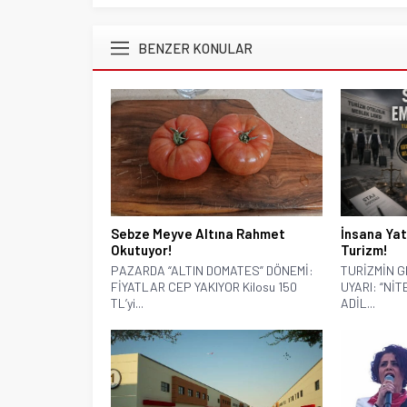
BENZER KONULAR
Sebze Meyve Altına Rahmet
İnsana Yat
Okutuyor!
Turizm!
PAZARDA “ALTIN DOMATES” DÖNEMİ:
TURİZMİN G
FİYATLAR CEP YAKIYOR Kilosu 150
UYARI: “Nİ
TL’yi...
ADİL...