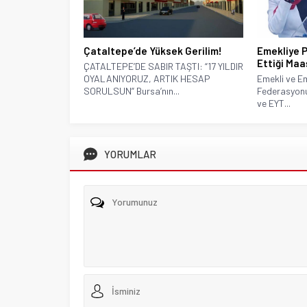
Çataltepe’de Yüksek Gerilim!
Emekliye 
Ettiği Maa
ÇATALTEPE’DE SABIR TAŞTI: “17 YILDIR
OYALANIYORUZ, ARTIK HESAP
Emekli ve Em
SORULSUN” Bursa’nın...
Federasyon
ve EYT...
YORUMLAR