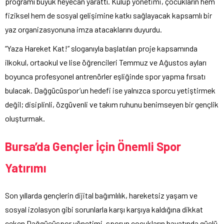
programı büyük heyecan yarattı. Kulüp yönetimi, çocukların hem
fiziksel hem de sosyal gelişimine katkı sağlayacak kapsamlı bir
yaz organizasyonuna imza atacaklarını duyurdu.
“Yaza Hareket Kat!” sloganıyla başlatılan proje kapsamında
ilkokul, ortaokul ve lise öğrencileri Temmuz ve Ağustos ayları
boyunca profesyonel antrenörler eşliğinde spor yapma fırsatı
bulacak. Dağgücüspor’un hedefi ise yalnızca sporcu yetiştirmek
değil; disiplinli, özgüvenli ve takım ruhunu benimseyen bir gençlik
oluşturmak.
Bursa’da Gençler İçin Önemli Spor
Yatırımı
Son yıllarda gençlerin dijital bağımlılık, hareketsiz yaşam ve
sosyal izolasyon gibi sorunlarla karşı karşıya kaldığına dikkat
çeken Dağgücüspor yönetimi, sporun çocukların hayatında güçlü