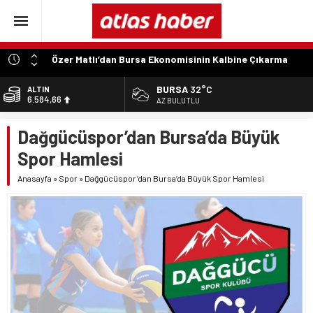
Özer Matlı’dan Bursa Ekonomisinin Kalbine Çıkarma
“Aynı Düzenleme Neden Emeklilere Uygulanmadı?”
BURSA
32°C
ALTIN
6.584,66
“Engelli Emekliliğinde Kazanılmış Haklar Korunmalı,
AZ BULUTLU
Belirsizlikler Son Bulmalı”
BİST
Dağgücüspor’dan Bursa’da Büyük
13.889,75
“Engelliler Bu Ülkede Başarıyı Kimsenin Lütfuyla Değil,
İğneyle Kuyu Kazarak Kazanıyor”
Spor Hamlesi
DOLAR
47,7046
“Bu Ses Siyasi Tartışmaların Değil, Millet Vicdanının
Anasayfa
»
Spor
»
Dağgücüspor’dan Bursa’da Büyük Spor Hamlesi
Konusudur”
EURO
55,0051