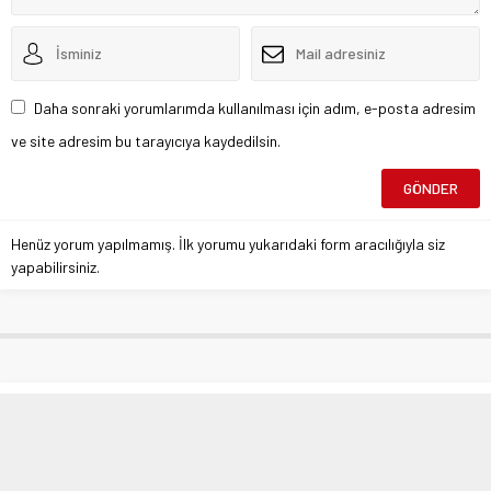
Daha sonraki yorumlarımda kullanılması için adım, e-posta adresim
ve site adresim bu tarayıcıya kaydedilsin.
Henüz yorum yapılmamış. İlk yorumu yukarıdaki form aracılığıyla siz
yapabilirsiniz.
“Büyük Birlik Hareketi Milletin
Vicdanıdır, Türkiye’nin Geleceğine
Yön Vermeye Kararlıdır”