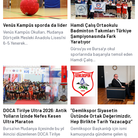
Venüs Kampüs ‎sporda da lider
Hamdi Çalış Ortaokulu
Badminton Takımları Türkiye
Venüs Kampüs Okulları, Mudanya
Şampiyonasında Fark
Dörtçelik Mesleki Anadolu Lisesi’ni
Yaratıyor
6-5 Yenerek...
Gürsu’yu ve Bursa’yı okul
sporlarında başarıyla temsil eden
Hamdi Çalış...
DOCA Tirilye Ultra 2026: Antik
“Gemlikspor Siyasetin
Yolların İzinde Nefes Kesen
Üstünde Ortak Değerimizdir,
Ultra Maraton
Hep Birlikte Tarih Yazacağız”
Bursa’nın Mudanya ilçesinde bu yıl
Gemlikspor Başkanlığı için ismi
ikincisi düzenlenen DOCA Tirilye
kamuoyunda gündeme gelen iş