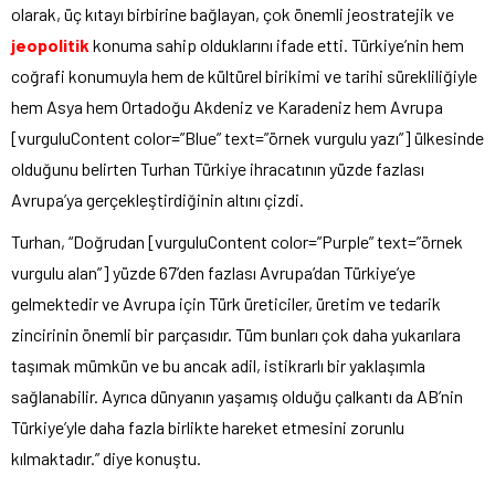
olarak, üç kıtayı birbirine bağlayan, çok önemli jeostratejik ve
jeopolitik
konuma sahip olduklarını ifade etti. Türkiye’nin hem
coğrafi konumuyla hem de kültürel birikimi ve tarihi sürekliliğiyle
hem Asya hem Ortadoğu Akdeniz ve Karadeniz hem Avrupa
[vurguluContent color=”Blue” text=”örnek vurgulu yazı”] ülkesinde
olduğunu belirten Turhan Türkiye ihracatının yüzde fazlası
Avrupa’ya gerçekleştirdiğinin altını çizdi.
Turhan, “Doğrudan [vurguluContent color=”Purple” text=”örnek
vurgulu alan”] yüzde 67’den fazlası Avrupa’dan Türkiye’ye
gelmektedir ve Avrupa için Türk üreticiler, üretim ve tedarik
zincirinin önemli bir parçasıdır. Tüm bunları çok daha yukarılara
taşımak mümkün ve bu ancak adil, istikrarlı bir yaklaşımla
sağlanabilir. Ayrıca dünyanın yaşamış olduğu çalkantı da AB’nin
Türkiye’yle daha fazla birlikte hareket etmesini zorunlu
kılmaktadır.” diye konuştu.