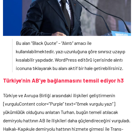
Bu alan “Black Quote” – “Alıntı” amacı ile
kullanılabilmektedir, yazı uzunluğuna göre sınırsız uzayıp
kısalabilir yapıdadır. WordPress editörü içerisinde alıntı
iconuna tıklayarak bu alanı aktif bir hale getirebilirsiniz.
Türkiye’nin AB’ye bağlanmasını temsil ediyor h3
Türkiye ve Avrupa Birliği arasındaki ilişkileri geliştirmenin
[vurguluContent color=”Purple” text=”örnek vurgulu yazı”]
yükümlülük olduğunu anlatan Turhan, bugün temeli atılacak
demiryolu hattının AB ile ilişkileri daha güçlendireceğini vurguladı.
Halkalı-Kapıkule demiryolu hattının hizmete girmesi ile Trans-