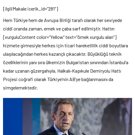
[ilgiliMakale icerik_id=”281″]
Hem Türkiye hem de Avrupa Birliği tarafı olarak her seviyede
ciddi oranda zaman, emek ve çaba sarf edilmiştir. Hattın
[vurguluContent color=”Yellow” text=”örnek vurgulu alan”]
hizmete girmesiyle herkes için ticari hareketlilik ciddi boyutlara
ulaşılacağından herkes kazançlı çıkacaktır. Büyüklüğü teknik
özelliklerinin yanı sıra ülkemizin Bulgaristan sınırından İstanbul’a
kadar uzanan güzergahıyla, Halkalı-Kapıkule Demiryolu Hattı
Projesi coğrafi olarak Türkiye’nin AB’ye bağlanmasını da
simgelemektedir.