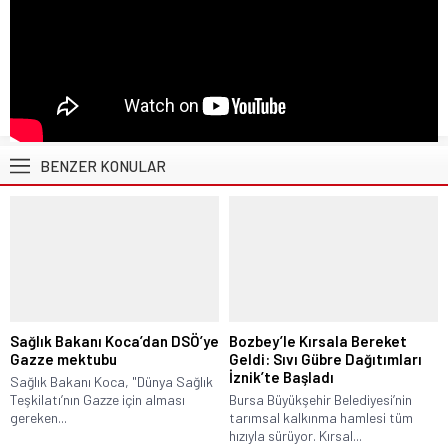
BENZER KONULAR
Sağlık Bakanı Koca’dan DSÖ’ye
Bozbey’le Kırsala Bereket
Gazze mektubu
Geldi: Sıvı Gübre Dağıtımları
İznik’te Başladı
Sağlık Bakanı Koca, "Dünya Sağlık
Teşkilatı’nın Gazze için alması
Bursa Büyükşehir Belediyesi’nin
gereken...
tarımsal kalkınma hamlesi tüm
hızıyla sürüyor. Kırsal...