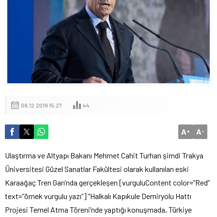
09.12.2019 15:27
44
A
A
+
-
Ulaştırma ve Altyapı Bakanı Mehmet Cahit Turhan şimdi Trakya
Üniversitesi Güzel Sanatlar Fakültesi olarak kullanılan eski
Karaağaç Tren Garı’nda gerçekleşen [vurguluContent color=”Red”
text=”örnek vurgulu yazı”] “Halkalı Kapıkule Demiryolu Hattı
Projesi Temel Atma Töreni’nde yaptığı konuşmada, Türkiye