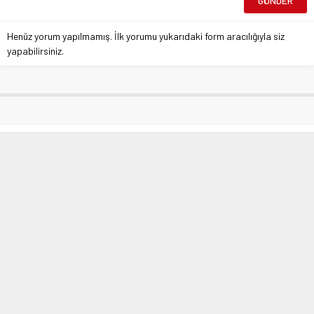
Henüz yorum yapılmamış. İlk yorumu yukarıdaki form aracılığıyla siz
yapabilirsiniz.
Apple’dan Tartışılacak Karar: 2021
iPhone’larda Bağlantı Noktası
Olmayacak
Anasayfa
»
Warning
: Undefined array key 0 in
/var/www/vhosts/atlashbr.com/httpdocs/wp-
content/themes/atlashaber/lib/functions/breadcrumbs.php
on line
59
Apple’dan Tartışılacak Karar: 2021 iPhone’larda Bağlantı Noktası Olmayacak