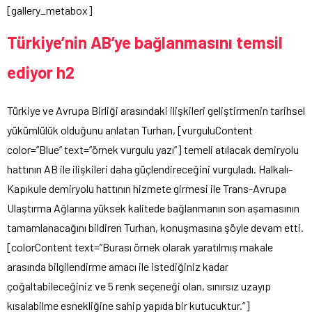
[gallery_metabox]
Türkiye’nin AB’ye bağlanmasını temsil
ediyor h2
Türkiye ve Avrupa Birliği arasındaki ilişkileri geliştirmenin tarihsel
yükümlülük olduğunu anlatan Turhan, [vurguluContent
color=”Blue” text=”örnek vurgulu yazı”] temeli atılacak demiryolu
hattının AB ile ilişkileri daha güçlendireceğini vurguladı. Halkalı-
Kapıkule demiryolu hattının hizmete girmesi ile Trans-Avrupa
Ulaştırma Ağlarına yüksek kalitede bağlanmanın son aşamasının
tamamlanacağını bildiren Turhan, konuşmasına şöyle devam etti.
[colorContent text=”Burası örnek olarak yaratılmış makale
arasında bilgilendirme amacı ile istediğiniz kadar
çoğaltabileceğiniz ve 5 renk seçeneği olan, sınırsız uzayıp
kısalabilme esnekliğine sahip yapıda bir kutucuktur.”]