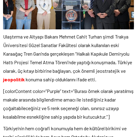
Ulaştırma ve Altyapı Bakanı Mehmet Cahit Turhan şimdi Trakya
Üniversitesi Güzel Sanatlar Fakültesi olarak kullanılan eski
Karaağaç Tren Garı’nda gerçekleşen “Halkalı Kapıkule Demiryolu
Hattı Projesi Temel Atma Töreni’nde yaptığı konuşmada, Türkiye
olarak, üç kıtayı birbirine bağlayan, çok önemli jeostratejik ve
jeopolitik
konuma sahip olduklarını ifade etti.
[colorContent color=”Purple” text=”Burası örnek olarak yaratılmış
makale arasında bilgilendirme amacı ile istediğiniz kadar
çoğaltabileceğiniz ve 5 renk seçeneği olan, sınırsız uzayıp
kısalabilme esnekliğine sahip yapıda bir kutucuktur.”]
Türkiye’nin hem coğrafi konumuyla hem de kültürel birikimi ve
tarihi sürekliliğiyle hem Asya hem Ortadoğu Akdeniz ve