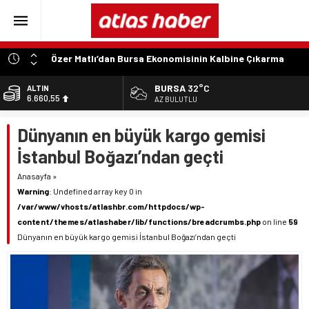
Özer Matlı’dan Bursa Ekonomisinin Kalbine Çıkarma
“Aynı Düzenleme Neden Emeklilere Uygulanmadı?”
BURSA
32°C
ALTIN
6.660,55
“Engelli Emekliliğinde Kazanılmış Haklar Korunmalı,
AZ BULUTLU
Belirsizlikler Son Bulmalı”
BİST
Dünyanın en büyük kargo gemisi
13.779,39
“Engelliler Bu Ülkede Başarıyı Kimsenin Lütfuyla Değil,
İğneyle Kuyu Kazarak Kazanıyor”
İstanbul Boğazı’ndan geçti
DOLAR
47,7111
“Bu Ses Siyasi Tartışmaların Değil, Millet Vicdanının
Anasayfa
»
Konusudur”
Warning
: Undefined array key 0 in
EURO
55,1881
/var/www/vhosts/atlashbr.com/httpdocs/wp-
content/themes/atlashaber/lib/functions/breadcrumbs.php
on line
59
Dünyanın en büyük kargo gemisi İstanbul Boğazı’ndan geçti