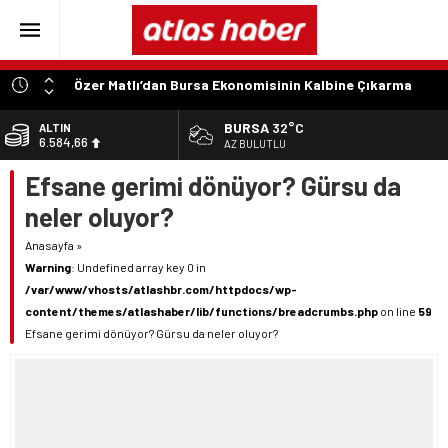
Özer Matlı’dan Bursa Ekonomisinin Kalbine Çıkarma
“Aynı Düzenleme Neden Emeklilere Uygulanmadı?”
BURSA
32°C
ALTIN
6.584,66
“Engelli Emekliliğinde Kazanılmış Haklar Korunmalı,
AZ BULUTLU
Belirsizlikler Son Bulmalı”
Efsane gerimi dönüyor? Gürsu da
BİST
13.889,75
“Engelliler Bu Ülkede Başarıyı Kimsenin Lütfuyla Değil,
neler oluyor?
İğneyle Kuyu Kazarak Kazanıyor”
DOLAR
47,7046
“Bu Ses Siyasi Tartışmaların Değil, Millet Vicdanının
Anasayfa
»
Konusudur”
Warning
: Undefined array key 0 in
EURO
/var/www/vhosts/atlashbr.com/httpdocs/wp-
55,0051
content/themes/atlashaber/lib/functions/breadcrumbs.php
on line
59
Efsane gerimi dönüyor? Gürsu da neler oluyor?