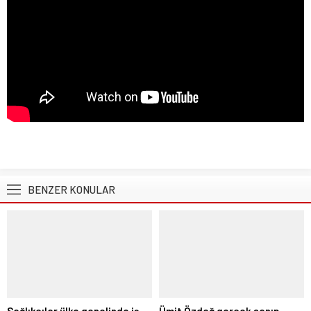
BENZER KONULAR
Sağlıkçılar ülke genelinde iş
Ümit Özdağ gerçek sanıp