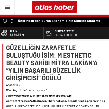
Özer Matlı’dan Bursa Ekonomisinin Kalbine Çıkarma
“Aynı Düzenleme Neden Emeklilere Uygulanmadı?”
BURSA
32°C
ALTIN
6.660,55
“Engelli Emekliliğinde Kazanılmış Haklar Korunmalı,
PARÇALI BULUTLU
Belirsizlikler Son Bulmalı”
BİST
GÜZELLİĞİN ZARAFETLE
13.779,39
“Engelliler Bu Ülkede Başarıyı Kimsenin Lütfuyla Değil,
İğneyle Kuyu Kazarak Kazanıyor”
BULUŞTUĞU İSİM: M ESTHETIC
DOLAR
47,7111
“Bu Ses Siyasi Tartışmaların Değil, Millet Vicdanının
BEAUTY SAHİBİ MİTRA LAKİAN’A
Konusudur”
EURO
“YILIN BAŞARILI GÜZELLİK
55,1881
GİRİŞİMCİSİ” ÖDÜLÜ
Anasayfa
»
Warning
: Undefined array key 0 in
/var/www/vhosts/atlashbr.com/httpdocs/wp-
content/themes/atlashaber/lib/functions/breadcrumbs.php
on line
59
GÜZELLİĞİN ZARAFETLE BULUŞTUĞU İSİM: M ESTHETIC BEAUTY SAHİBİ