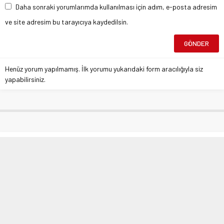
Daha sonraki yorumlarımda kullanılması için adım, e-posta adresim
ve site adresim bu tarayıcıya kaydedilsin.
Henüz yorum yapılmamış. İlk yorumu yukarıdaki form aracılığıyla siz
yapabilirsiniz.
SAĞLIĞA ADANMIŞ BİR HAYAT: DR.
BURHAN GÜÇMEN’E “YILIN
BAŞARILI TIP UZMANI” ÖDÜ
Anasayfa
»
Warning
: Undefined array key 0 in
/var/www/vhosts/atlashbr.com/httpdocs/wp-
content/themes/atlashaber/lib/functions/breadcrumbs.php
on line
59