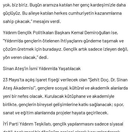
yok, biz biriz. Bugün aramıza katılan her genç kardeşimizle daha
güçlüyüz. Bu aileye katılan herkes cumhuriyetin kazanımlarına
sahip çıkacak,” mesajını verdi.
Yıldırım Gençlik Politikaları Başkanı Kemal Demiroğulları ise,
“Yıldırım’da gençlerin ötelenen ihtiyaçlarını gündeme taşımak ve
çözüm üretmek için buradayız. Gençlik artık sadece izleyen değil,
yön veren olacak,” dedi.
Sinan Ateş’in İsmi Yıldırım’da Yaşatılacak
23 Mayıs’ta açılış işaret fişeği verilecek olan “Şehit Doç. Dr. Sinan
Ateş Akademisi”, gençlere sosyal, kültürel ve akademik alanlarda
yeni bir nefes olacak. Kurulacak kütüphane ve akademiyle
birlikte, gençlerin bireysel gelişimlerine katkı sağlanacak; spor,
sanat ve eğitim alanlarında projeler hayata geçirilecek.
İYİ Parti Yıldırım Teşkilatı, gençlik yapılanmasını sadece siyasal
değil, toplumsal bir dönüşüm projesi olarak konumlandırarak