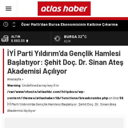
Özer Matlı’dan Bursa Ekonomisinin Kalbine Çıkarma
“Aynı Düzenleme Neden Emeklilere Uygulanmadı?”
BURSA
32°C
ALTIN
6.660,55
“Engelli Emekliliğinde Kazanılmış Haklar Korunmalı,
AÇIK
Belirsizlikler Son Bulmalı”
İYİ Parti Yıldırım’da Gençlik Hamlesi
BİST
13.779,39
“Engelliler Bu Ülkede Başarıyı Kimsenin Lütfuyla Değil,
Başlatıyor: Şehit Doç. Dr. Sinan Ateş
İğneyle Kuyu Kazarak Kazanıyor”
DOLAR
Akademisi Açılıyor
47,7111
“Bu Ses Siyasi Tartışmaların Değil, Millet Vicdanının
Konusudur”
Anasayfa
»
EURO
55,1881
Warning
: Undefined array key 0 in
/var/www/vhosts/atlashbr.com/httpdocs/wp-
content/themes/atlashaber/lib/functions/breadcrumbs.php
on line
59
İYİ Parti Yıldırım’da Gençlik Hamlesi Başlatıyor: Şehit Doç. Dr. Sinan Ateş
Akademisi Açılıyor