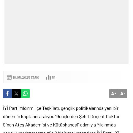
18.05.2025 13:50
51
A
A
+
-
İYİ Parti Yıldırım İlçe Teşkilatı, gençlik politikalarında yeni bir
dönemin kapılarını aralıyor. “Gençlerden Şehit Doçent Doktor
Sinan Ateş Akademisi ve Kütüphanesi” adımıyla Yıldırım’da
gençlik yapılanmasına güçlü bir ivme kazandıran İYİ Parti, 23