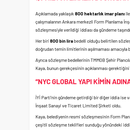
Açıklamada yaklaşık
800 hektarlık imar planı
il
çalışmalarının Ankara merkezli Form Planlama İnşa
sözleşmesiyle verildiği iddiası da gündeme taşındı
Her biri
800 bin lira
bedelli olduğu belirtilen sözl
doğrudan temin limitlerinin aşılmaması amacıyla
Ayrıca sözleşme bedellerinin TMMOB Şehir Plancıları
Kaya, bunun gerekçesinin açıklanması gerektiğini 
“NYC GLOBAL YAPI KİMİN ADIN
İYİ Parti’nin gündeme getirdiği bir diğer iddia ise
İnşaat Sanayi ve Ticaret Limited Şirketi oldu.
Kaya, belediyenin resmi sözleşmesinin Form Planlama
çeşitli sözleşme teklifleri sunduğu yönündeki iddia