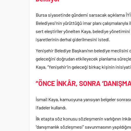
Bursa siyasetinde gündemi sarsacak açıklama İYİ 
Belediyesi’nin yürüttüğü imar planı çalışmalarıyla
sert eleştiriler yönelten Kaya, belediye yönetim
işaretlerinin derhal giderilmesini istedi.
Yenişehir Belediye Başkanı’nın belediye meclisini de
geleceğini doğrudan etkileyecek planlama süreçleri
Kaya, “Yenişehir’in geleceği birkaç kişinin inisiyati
“ÖNCE İNKÂR, SONRA ‘DANIŞM
İsmail Kaya, kamuoyuna yansıyan belgeler sonrası y
ifadeler kullandı.
İlk etapta söz konusu sözleşmenin varlığının inkâr
“danışmanlık sözleşmesi” savunmasının yapıldığı