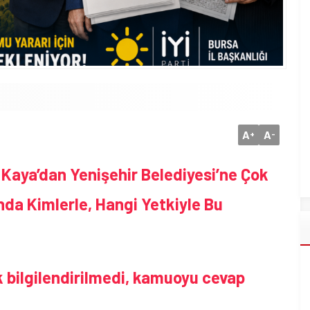
A
A
+
-
il Kaya’dan Yenişehir Belediyesi’ne Çok
ında Kimlerle, Hangi Yetkiyle Bu
lk bilgilendirilmedi, kamuoyu cevap