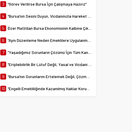
yürürlüğe giren 7538...
3
“Görev Verilirse Bursa İçin Çalışmaya Hazırız”
4
“Bursa’nın Sesini Duyun, Vicdanınızla Hareket Edin”
5
Özer Matlı’dan Bursa Ekonomisinin Kalbine Çıkarma
6
“Aynı Düzenleme Neden Emeklilere Uygulanmadı?”
7
“Yaşadığımız Sorunların Çözümü İçin Tüm Kanalları Denedik”
8
“Erişilebilirlik Bir Lütuf Değil, Yasal ve Vicdani Bir Sorumluluktur”
9
“Bursa’nın Sorunlarını Ertelemek Değil, Çözmek İçin Yola Çıktık”
10
“Engelli Emekliliğinde Kazanılmış Haklar Korunmalı, Belirsizlikler Son Bulmalı”