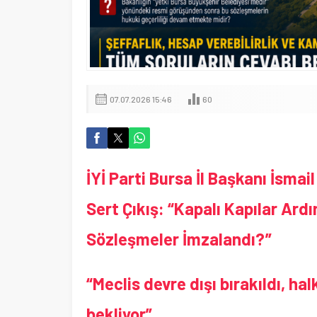
07.07.2026 15:46
60
İYİ Parti Bursa İl Başkanı İsma
Sert Çıkış: “Kapalı Kapılar Ard
Sözleşmeler İmzalandı?”
“Meclis devre dışı bırakıldı, ha
bekliyor”