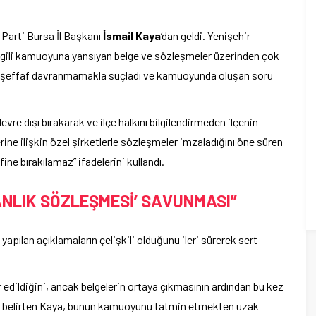
Parti Bursa İl Başkanı
İsmail Kaya
‘dan geldi. Yenişehir
 ilgili kamuoyuna yansıyan belge ve sözleşmeler üzerinden çok
ini şeffaf davranmamakla suçladı ve kamuoyunda oluşan soru
vre dışı bırakarak ve ilçe halkını bilgilendirmeden ilçenin
ne ilişkin özel şirketlerle sözleşmeler imzaladığını öne süren
fine bırakılamaz” ifadelerini kullandı.
ANLIK SÖZLEŞMESİ’ SAVUNMASI”
apılan açıklamaların çelişkili olduğunu ileri sürerek sert
 edildiğini, ancak belgelerin ortaya çıkmasının ardından bu kez
nı belirten Kaya, bunun kamuoyunu tatmin etmekten uzak