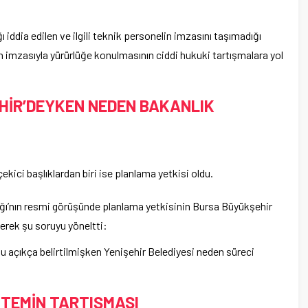
ı iddia edilen ve ilgili teknik personelin imzasını taşımadığı
n imzasıyla yürürlüğe konulmasının ciddi hukuki tartışmalara yol
HİR’DEYKEN NEDEN BAKANLIK
çekici başlıklardan biri ise planlama yetkisi oldu.
lığı’nın resmi görüşünde planlama yetkisinin Bursa Büyükşehir
terek şu soruyu yöneltti:
u açıkça belirtilmişken Yenişehir Belediyesi neden süreci
 TEMİN TARTIŞMASI