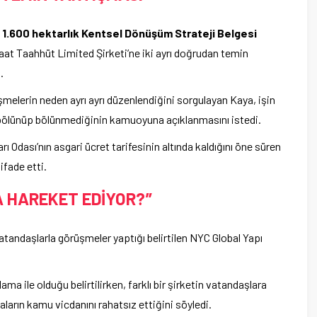
e
1.600 hektarlık Kentsel Dönüşüm Strateji Belgesi
at Taahhüt Limited Şirketi’ne iki ayrı doğrudan temin
.
eşmelerin neden ayrı ayrı düzenlendiğini sorgulayan Kaya, işin
 bölünüp bölünmediğinin kamuoyuna açıklanmasını istedi.
 Odası’nın asgari ücret tarifesinin altında kaldığını öne süren
ifade etti.
A HAREKET EDİYOR?”
 vatandaşlarla görüşmeler yaptığı belirtilen NYC Global Yapı
 ile olduğu belirtilirken, farklı bir şirketin vatandaşlara
ların kamu vicdanını rahatsız ettiğini söyledi.