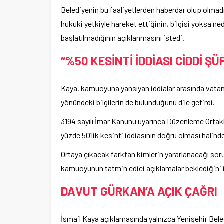
Belediyenin bu faaliyetlerden haberdar olup olmadı
hukuki yetkiyle hareket ettiğinin, bilgisi yoksa n
başlatılmadığının açıklanmasını istedi.
“%50 KESİNTİ İDDİASI CİDDİ 
Kaya, kamuoyuna yansıyan iddialar arasında vatan
yönündeki bilgilerin de bulunduğunu dile getirdi.
3194 sayılı İmar Kanunu uyarınca Düzenleme Ortaklı
yüzde 50’lik kesinti iddiasının doğru olması hali
Ortaya çıkacak farktan kimlerin yararlanacağı sor
kamuoyunun tatmin edici açıklamalar beklediğini i
DAVUT GÜRKAN’A AÇIK ÇAĞRI
İsmail Kaya açıklamasında yalnızca Yenişehir Beled