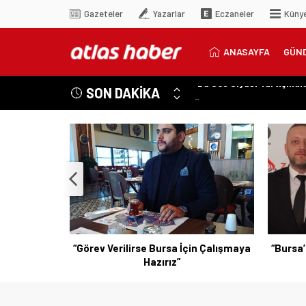
Gazeteler
Yazarlar
Eczaneler
Küny
ANASAYFA
GÜN
SON DAKİKA
Özer Matlı’dan Bursa Ek
“Aynı Düzenleme Neden E
“Engelli Emekliliğinde Ka
“Engelliler Bu Ülkede Ba
“Bu Ses Siyasi Tartışmala
n Çalışmaya
“Bursa’nın Sesini Duyun, Vicdanınızla
“Erişile
Hareket Edin”
Vi