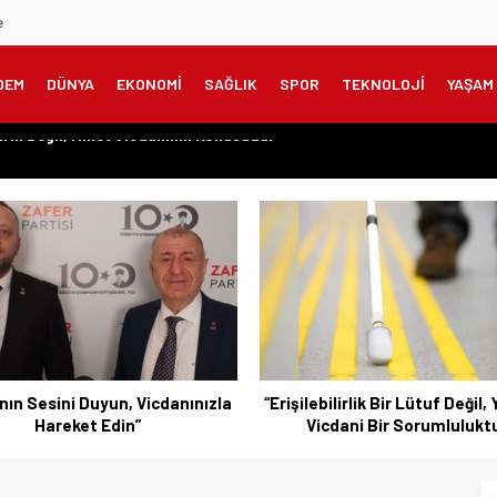
e
DEM
DÜNYA
EKONOMİ
SAĞLIK
SPOR
TEKNOLOJİ
YAŞAM
onomisinin Kalbine Çıkarma
meklilere Uygulanmadı?”
zanılmış Haklar Korunmalı, Belirsizlikler Son Bulmalı”
şarıyı Kimsenin Lütfuyla Değil, İğneyle Kuyu Kazarak Kazanıyor”
rın Değil, Millet Vicdanının Konusudur”
bilirlik Bir Lütuf Değil, Yasal ve
“Bursa’nın Sorunlarını Ert
cdani Bir Sorumluluktur”
Değil, Çözmek İçin Yola Çık