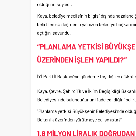
olduğunu söyledi.
Kaya, belediye meclisinin bilgisi dışında hazırlandığ
belirtilen sözleşmenin yalnızca belediye başkanını
açtığını savundu.
“PLANLAMA YETKİSİ BÜYÜKŞE
ÜZERİNDEN İŞLEM YAPILDI?”
İYİ Parti İl Başkanı’nın gündeme taşıdığı en dikkat 
Kaya, Çevre, Şehircilik ve İklim Değişikliği Bakan
Belediyesi’nde bulunduğunun ifade edildiğini belir
“Planlama yetkisi Büyükşehir Belediyesi’nde olduğ
Bakanlık üzerinden yürütmeye çalışmıştır?”
1,6 MİLYON LİRALIK DOĞRUDAN