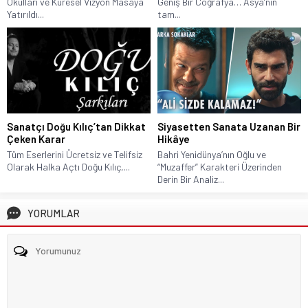
Okulları ve Küresel Vizyon Masaya
Geniş Bir Coğrafya… Asya’nın
Yatırıldı...
tam...
Sanatçı Doğu Kılıç’tan Dikkat
Siyasetten Sanata Uzanan Bir
Çeken Karar
Hikâye
Tüm Eserlerini Ücretsiz ve Telifsiz
Bahri Yenidünya’nın Oğlu ve
Olarak Halka Açtı Doğu Kılıç,...
“Muzaffer” Karakteri Üzerinden
Derin Bir Analiz...
YORUMLAR