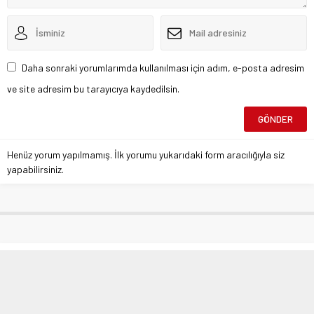
Daha sonraki yorumlarımda kullanılması için adım, e-posta adresim
ve site adresim bu tarayıcıya kaydedilsin.
Henüz yorum yapılmamış. İlk yorumu yukarıdaki form aracılığıyla siz
yapabilirsiniz.
Herşey O Ballı Koltuk İçinmiydi!
Anasayfa
»
Siyaset
»
Herşey O Ballı Koltuk İçinmiydi!