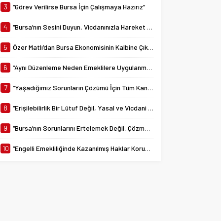
yürürlüğe giren 7538...
3
“Görev Verilirse Bursa İçin Çalışmaya Hazırız”
4
“Bursa’nın Sesini Duyun, Vicdanınızla Hareket Edin”
5
Özer Matlı’dan Bursa Ekonomisinin Kalbine Çıkarma
6
“Aynı Düzenleme Neden Emeklilere Uygulanmadı?”
7
“Yaşadığımız Sorunların Çözümü İçin Tüm Kanalları Denedik”
8
“Erişilebilirlik Bir Lütuf Değil, Yasal ve Vicdani Bir Sorumluluktur”
9
“Bursa’nın Sorunlarını Ertelemek Değil, Çözmek İçin Yola Çıktık”
10
“Engelli Emekliliğinde Kazanılmış Haklar Korunmalı, Belirsizlikler Son Bulmalı”