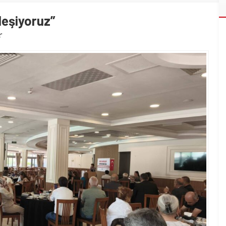
leşiyoruz”
”