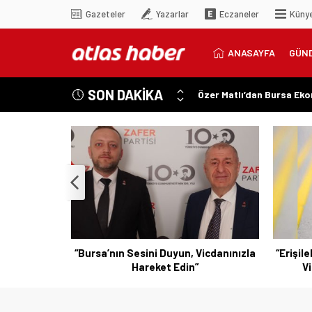
Gazeteler
Yazarlar
Eczaneler
Küny
ANASAYFA
GÜN
SON DAKİKA
Özer Matlı’dan Bursa Ek
“Aynı Düzenleme Neden E
“Engelli Emekliliğinde Ka
“Engelliler Bu Ülkede Ba
“Bu Ses Siyasi Tartışmala
n Çalışmaya
“Bursa’nın Sesini Duyun, Vicdanınızla
“Erişile
Hareket Edin”
Vi