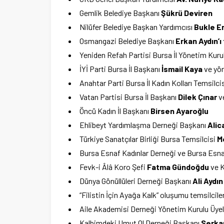
Gemlik Belediye Başkanı
Şükrü Deviren
Nilüfer Belediye Başkan Yardımcısı
Bukle E
Osmangazi Belediye Başkanı
Erkan Aydın’ı
Yeniden Refah Partisi Bursa İl Yönetim Kuru
İYİ Parti Bursa İl Başkanı
İsmail Kaya
ve yön
Anahtar Parti Bursa İl Kadın Kolları Temsilci
Vatan Partisi Bursa İl Başkanı
Dilek Çınar
ve
Öncü Kadın İl Başkanı
Birsen Ayaroğlu
Ehlibeyt Yardımlaşma Derneği Başkanı
Alic
Türkiye Sanatçılar Birliği Bursa Temsilcisi
M
Bursa Esnaf Kadınlar Derneği ve Bursa Esna
Fevk-i Âlâ Koro Şefi
Fatma Gündoğdu
ve 
Dünya Gönüllüleri Derneği Başkanı
Ali Aydın
“Filistin İçin Ayağa Kalk” oluşumu temsilciler
Aile Akademisi Derneği Yönetim Kurulu Üyel
Kalbimdeki Umut Ol Derneği Başkanı
Serka