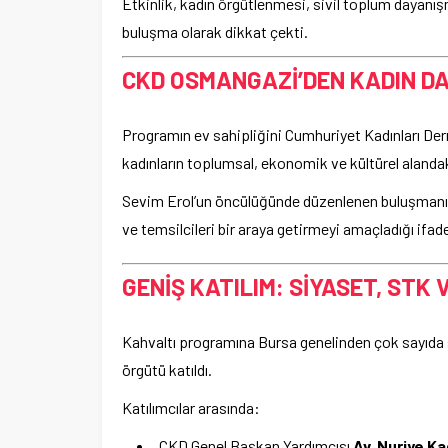
Etkinlik, kadın örgütlenmesi, sivil toplum dayanışm
buluşma olarak dikkat çekti.
CKD OSMANGAZİ’DEN KADIN D
Programın ev sahipliğini Cumhuriyet Kadınları De
kadınların toplumsal, ekonomik ve kültürel alandak
Sevim Erol’un öncülüğünde düzenlenen buluşmanın, “
ve temsilcileri bir araya getirmeyi amaçladığı ifade
GENİŞ KATILIM: SİYASET, STK
Kahvaltı programına Bursa genelinden çok sayıda si
örgütü katıldı.
Katılımcılar arasında:
CKD Genel Başkan Yardımcısı
Av. Nuriye K