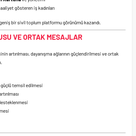
aaliyet gösteren iş kadınları
n geniş bir sivil toplum platformu görünümü kazandı.
GUSU VE ORTAK MESAJLAR
inin artırılması, dayanışma ağlarının güçlendirilmesi ve ortak
ı.
güçlü temsil edilmesi
artırılması
n desteklenmesi
lmesi