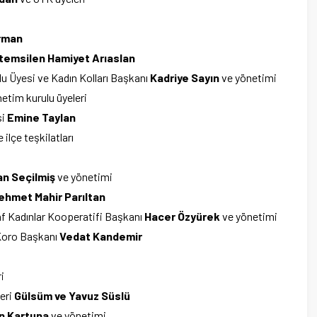
rman
 temsilen Hamiyet Arıaslan
lu Üyesi ve Kadın Kolları Başkanı
Kadriye Sayın
ve yönetimi
etim kurulu üyeleri
si
Emine Taylan
 ilçe teşkilatları
an Seçilmiş
ve yönetimi
ehmet Mahir Parıltan
f Kadınlar Kooperatifi Başkanı
Hacer Özyürek
ve yönetimi
Koro Başkanı
Vedat Kandemir
i
eri
Gülsüm ve Yavuz Süslü
n Kartuna
ve yönetimi