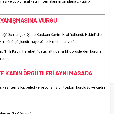
ası ve toplumsal katılım temalarının ön plana çıktığı bir
AYANIŞMASINA VURGU
rneği Osmangazi Şube Başkanı Sevim Erol üstlendi. Etkinlikte,
i rolünü güçlendirmeye yönelik mesajlar verildi.
Milli Kadın Hareketi” çatısı altında farklı görüşlerden kurum
 edildi.
 VE KADIN ÖRGÜTLERİ AYNI MASADA
yasi temsilci, belediye yetkilisi, sivil toplum kuruluşu ve kadın
adan
ve GYK üyeleri