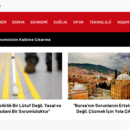
e
DEM
DÜNYA
EKONOMİ
SAĞLIK
SPOR
TEKNOLOJİ
YAŞAM
onomisinin Kalbine Çıkarma
meklilere Uygulanmadı?”
zanılmış Haklar Korunmalı, Belirsizlikler Son Bulmalı”
şarıyı Kimsenin Lütfuyla Değil, İğneyle Kuyu Kazarak Kazanıyor”
rın Değil, Millet Vicdanının Konusudur”
bilirlik Bir Lütuf Değil, Yasal ve
“Bursa’nın Sorunlarını Ert
cdani Bir Sorumluluktur”
Değil, Çözmek İçin Yola Çık