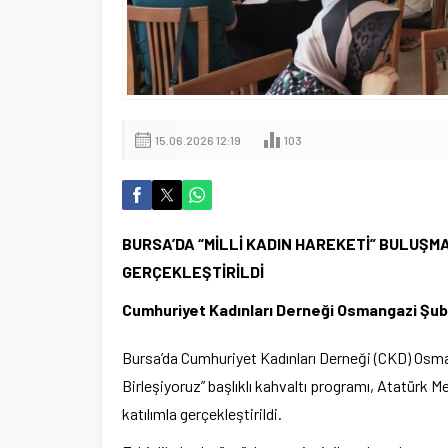
15.06.2026 12:19
103
BURSA’DA “MİLLİ KADIN HAREKETİ” BULUŞMA
GERÇEKLEŞTİRİLDİ
Cumhuriyet Kadınları Derneği Osmangazi Şub
Bursa’da Cumhuriyet Kadınları Derneği (CKD) Osma
Birleşiyoruz” başlıklı kahvaltı programı, Atatürk 
katılımla gerçekleştirildi.