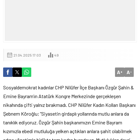
21.04.2025 17:03
49
A
A
+
-
Sosyaldemokrat kadınlar CHP Nilüfer İlçe Başkanı Özgür Şahin &
Emine Bayram’ın Atatürk Kongre Merkezinde gerçekleşen
nikahında çifti yalnız bırakmadı. CHP Nilüfer Kadın Kolları Başkanı
Şebnem Köroğlu; “Siyasetin girdaplı yollarında mutlu anlara da
tanıklık ediyoruz. Özgür Şahin başkanımızın Emine Bayram
kızımızla ebedi mutluluğa yelken açtıkları anlara şahit olabilmek
adına yönetimle birlikte tam kadro buradayız. Mutlulukları devri