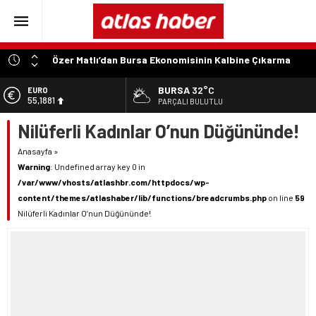
Özer Matlı’dan Bursa Ekonomisinin Kalbine Çıkarma
“Aynı Düzenleme Neden Emeklilere Uygulanmadı?”
BURSA
32°C
EURO
55,1881
“Engelli Emekliliğinde Kazanılmış Haklar Korunmalı,
PARÇALI BULUTLU
Belirsizlikler Son Bulmalı”
Nilüferli Kadınlar O’nun Düğününde!
ALTIN
6.660,55
“Engelliler Bu Ülkede Başarıyı Kimsenin Lütfuyla Değil,
İğneyle Kuyu Kazarak Kazanıyor”
Anasayfa
»
BİST
Warning
: Undefined array key 0 in
13.779,39
“Bu Ses Siyasi Tartışmaların Değil, Millet Vicdanının
/var/www/vhosts/atlashbr.com/httpdocs/wp-
Konusudur”
DOLAR
content/themes/atlashaber/lib/functions/breadcrumbs.php
on line
59
47,7111
Nilüferli Kadınlar O’nun Düğününde!