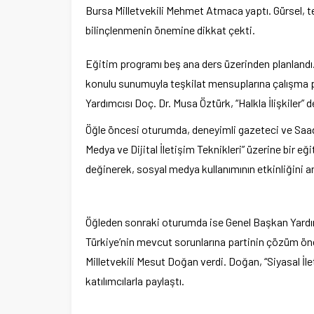
Bursa Milletvekili Mehmet Atmaca yaptı. Gürsel, t
bilinçlenmenin önemine dikkat çekti.
Eğitim programı beş ana ders üzerinden planlandı.
konulu sunumuyla teşkilat mensuplarına çalışma p
Yardımcısı Doç. Dr. Musa Öztürk, “Halkla İlişkiler” de
Öğle öncesi oturumda, deneyimli gazeteci ve Saad
Medya ve Dijital İletişim Teknikleri” üzerine bir eğ
değinerek, sosyal medya kullanımının etkinliğini an
Öğleden sonraki oturumda ise Genel Başkan Yardımc
Türkiye’nin mevcut sorunlarına partinin çözüm öne
Milletvekili Mesut Doğan verdi. Doğan, “Siyasal İl
katılımcılarla paylaştı.