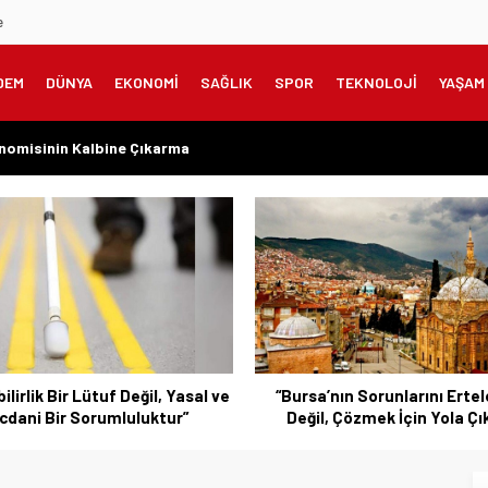
e
DEM
DÜNYA
EKONOMİ
SAĞLIK
SPOR
TEKNOLOJİ
YAŞAM
onomisinin Kalbine Çıkarma
meklilere Uygulanmadı?”
zanılmış Haklar Korunmalı, Belirsizlikler Son Bulmalı”
şarıyı Kimsenin Lütfuyla Değil, İğneyle Kuyu Kazarak Kazanıyor”
rın Değil, Millet Vicdanının Konusudur”
bilirlik Bir Lütuf Değil, Yasal ve
“Bursa’nın Sorunlarını Ert
cdani Bir Sorumluluktur”
Değil, Çözmek İçin Yola Çık