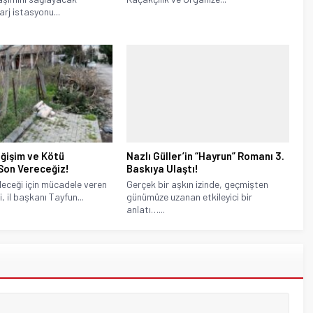
arj istasyonu...
ğişim ve Kötü
Nazlı Güller’in “Hayrun” Romanı 3.
Son Vereceğiz!
Baskıya Ulaştı!
leceği için mücadele veren
Gerçek bir aşkın izinde, geçmişten
, il başkanı Tayfun...
günümüze uzanan etkileyici bir
anlatı…...