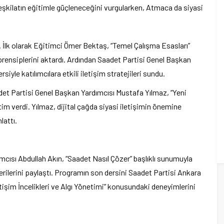
eşkilatın eğitimle güçleneceğini vurgularken, Atmaca da siyasi
 İlk olarak Eğitimci Ömer Bektaş, “Temel Çalışma Esasları”
rensiplerini aktardı. Ardından Saadet Partisi Genel Başkan
rsiyle katılımcılara etkili iletişim stratejileri sundu.
et Partisi Genel Başkan Yardımcısı Mustafa Yılmaz, “Yeni
itim verdi. Yılmaz, dijital çağda siyasi iletişimin önemine
lattı.
ısı Abdullah Akın, “Saadet Nasıl Çözer” başlıklı sunumuyla
rilerini paylaştı. Programın son dersini Saadet Partisi Ankara
etişim İncelikleri ve Algı Yönetimi” konusundaki deneyimlerini