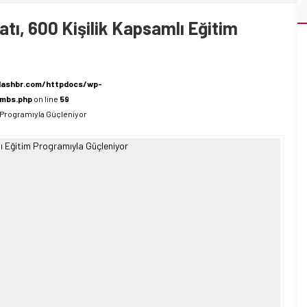
atı, 600 Kişilik Kapsamlı Eğitim
lashbr.com/httpdocs/wp-
umbs.php
on line
59
im Programıyla Güçleniyor