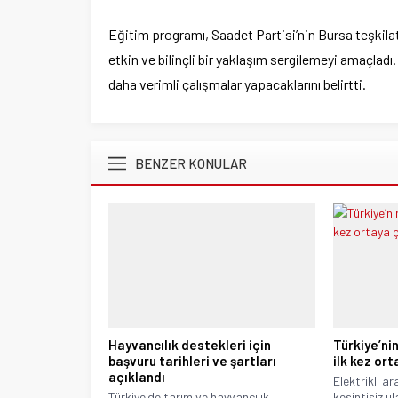
Eğitim programı, Saadet Partisi’nin Bursa teşkilat
etkin ve bilinçli bir yaklaşım sergilemeyi amaçladı.
daha verimli çalışmalar yapacaklarını belirtti.
BENZER KONULAR
Hayvancılık destekleri için
Türkiye’nin
başvuru tarihleri ve şartları
ilk kez ort
açıklandı
Elektrikli a
Türkiye'de tarım ve hayvancılık
kesintisiz u