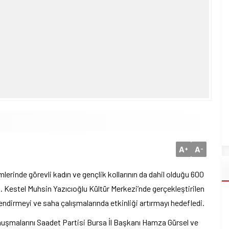
A
A
+
-
imlerinde görevli kadın ve gençlik kollarının da dahil olduğu 600
di. Kestel Muhsin Yazıcıoğlu Kültür Merkezi’nde gerçekleştirilen
endirmeyi ve saha çalışmalarında etkinliği artırmayı hedefledi.
nuşmalarını Saadet Partisi Bursa İl Başkanı Hamza Gürsel ve