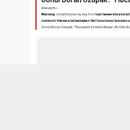
Anasayfa
»
Warning
: Undefined array key 0 in
/var/www/vhosts/at
content/themes/atlashaber/lib/functions/breadcr
Gönül Boran Özüpak: “Mücadele Emekle Başlar, Birlikle B