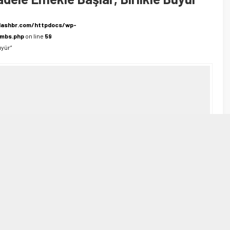
lashbr.com/httpdocs/wp-
umbs.php
on line
59
üyür”