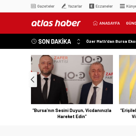
Gazeteler
Yazarlar
Eczaneler
Küny
ANASAYFA
GÜN
SON DAKİKA
Özer Matlı’dan Bursa Ek
“Aynı Düzenleme Neden E
“Engelli Emekliliğinde Ka
“Engelliler Bu Ülkede Ba
“Bu Ses Siyasi Tartışmala
n Çalışmaya
“Bursa’nın Sesini Duyun, Vicdanınızla
“Erişile
Hareket Edin”
Vi