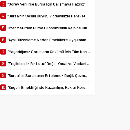
yürürlüğe giren 7538...
3
“Görev Verilirse Bursa İçin Çalışmaya Hazırız”
4
“Bursa’nın Sesini Duyun, Vicdanınızla Hareket Edin”
5
Özer Matlı’dan Bursa Ekonomisinin Kalbine Çıkarma
6
“Aynı Düzenleme Neden Emeklilere Uygulanmadı?”
7
“Yaşadığımız Sorunların Çözümü İçin Tüm Kanalları Denedik”
8
“Erişilebilirlik Bir Lütuf Değil, Yasal ve Vicdani Bir Sorumluluktur”
9
“Bursa’nın Sorunlarını Ertelemek Değil, Çözmek İçin Yola Çıktık”
10
“Engelli Emekliliğinde Kazanılmış Haklar Korunmalı, Belirsizlikler Son Bulmalı”