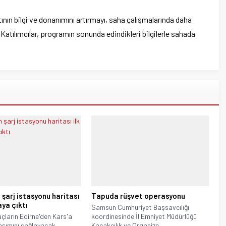
ının bilgi ve donanımını artırmayı, saha çalışmalarında daha
 Katılımcılar, programın sonunda edindikleri bilgilerle sahada
 şarj istasyonu haritası
Tapuda rüşvet operasyonu
aya çıktı
Samsun Cumhuriyet Başsavcılığı
raçların Edirne'den Kars'a
koordinesinde İl Emniyet Müdürlüğü
laşımını sağlayacak
Kaçakçılık ve Organize...