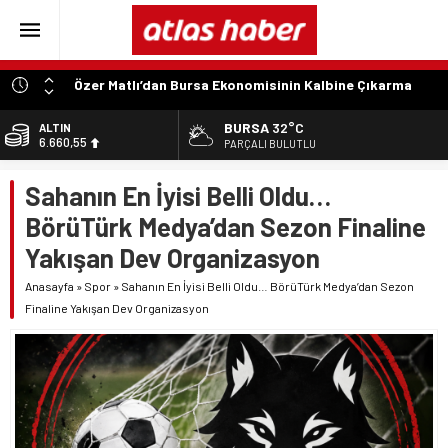
Özer Matlı’dan Bursa Ekonomisinin Kalbine Çıkarma
“Aynı Düzenleme Neden Emeklilere Uygulanmadı?”
BURSA
32°C
ALTIN
6.660,55
“Engelli Emekliliğinde Kazanılmış Haklar Korunmalı,
PARÇALI BULUTLU
Belirsizlikler Son Bulmalı”
BİST
Sahanın En İyisi Belli Oldu…
13.779,39
“Engelliler Bu Ülkede Başarıyı Kimsenin Lütfuyla Değil,
İğneyle Kuyu Kazarak Kazanıyor”
BörüTürk Medya’dan Sezon Finaline
DOLAR
47,7111
“Bu Ses Siyasi Tartışmaların Değil, Millet Vicdanının
Yakışan Dev Organizasyon
Konusudur”
EURO
Anasayfa
»
Spor
»
Sahanın En İyisi Belli Oldu… BörüTürk Medya’dan Sezon
55,1881
Finaline Yakışan Dev Organizasyon