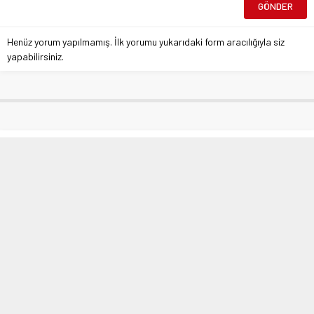
Henüz yorum yapılmamış. İlk yorumu yukarıdaki form aracılığıyla siz
yapabilirsiniz.
Bursa’da Kent Lokantalarında Tepki
Büyüyor
Anasayfa
»
Ekonomi
»
Bursa’da Kent Lokantalarında Tepki Büyüyor