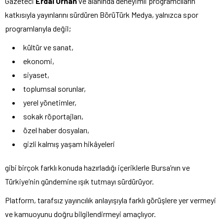
Gazeteci
Erdal Orhan
ve alanında deneyimli programcıların
katkısıyla yayınlarını sürdüren BörüTürk Medya, yalnızca spor
programlarıyla değil;
kültür ve sanat,
ekonomi,
siyaset,
toplumsal sorunlar,
yerel yönetimler,
sokak röportajları,
özel haber dosyaları,
gizli kalmış yaşam hikâyeleri
gibi birçok farklı konuda hazırladığı içeriklerle Bursa’nın ve
Türkiye’nin gündemine ışık tutmayı sürdürüyor.
Platform, tarafsız yayıncılık anlayışıyla farklı görüşlere yer vermeyi
ve kamuoyunu doğru bilgilendirmeyi amaçlıyor.