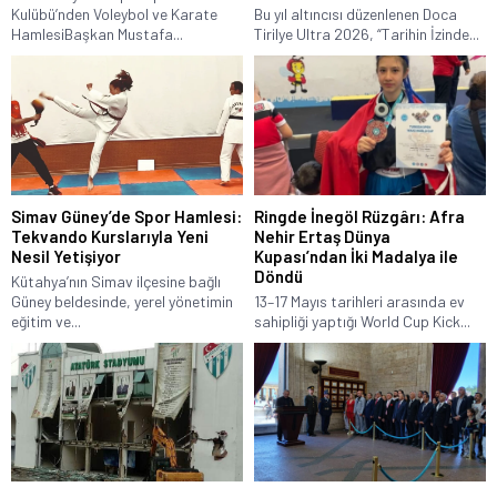
Kulübü’nden Voleybol ve Karate
Bu yıl altıncısı düzenlenen Doca
HamlesiBaşkan Mustafa...
Tirilye Ultra 2026, “Tarihin İzinde...
Simav Güney’de Spor Hamlesi:
Ringde İnegöl Rüzgârı: Afra
Tekvando Kurslarıyla Yeni
Nehir Ertaş Dünya
Nesil Yetişiyor
Kupası’ndan İki Madalya ile
Döndü
Kütahya’nın Simav ilçesine bağlı
Güney beldesinde, yerel yönetimin
13–17 Mayıs tarihleri arasında ev
eğitim ve...
sahipliği yaptığı World Cup Kick...