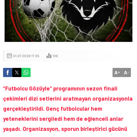
01.07.2026 17:05
106
A
A
+
-
“Futbolcu Gözüyle” programının sezon finali
çekimleri dizi setlerini aratmayan organizasyonla
gerçekleştirildi. Genç futbolcular hem
yeteneklerini sergiledi hem de eğlenceli anlar
yaşadı. Organizasyon, sporun birleştirici gücünü