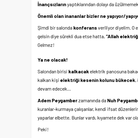
İnançsızların
yaptıklarından dolayı da üzülmemek
Önemli olan inananlar bizler ne yapıyor/yapı
Şimdi bir salonda
konferans
veriliyor diyelim. O 
gelsin diye sürekli dua etse hatta,
“Allah elektri
Gelmez!
Ya ne olacak!
Salondan birisi
kalkacak
elektrik panosuna bakaca
kalkan kişi
elektriği kesenin kolunu bükecek
,
devam edecek…
Adem Peygamber
zamanında da
Nuh Peygamb
kuranlar-kurmaya çalışanlar, kendi ifsat düzenleri
yaparlar elbette. Bunlar vardı, kıyamete dek var ol
Peki!