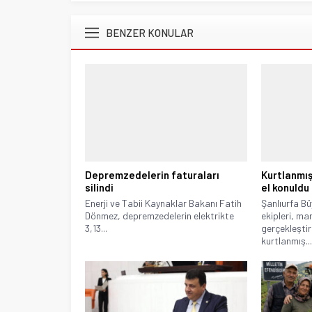
BENZER KONULAR
Depremzedelerin faturaları
Kurtlanmış
silindi
el konuldu
Enerji ve Tabii Kaynaklar Bakanı Fatih
Şanlıurfa Bü
Dönmez, depremzedelerin elektrikte
ekipleri, ma
3,13...
gerçekleştir
kurtlanmış..