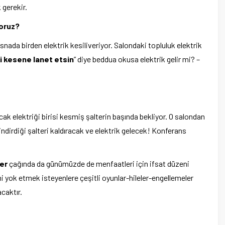
 gerekir.
yoruz?
esnada birden elektrik kesiliveriyor. Salondaki topluluk elektrik
ği kesene lanet etsin
” diye beddua okusa elektrik gelir mi? –
k elektriği birisi kesmiş şalterin başında bekliyor. O salondan
 indirdiği şalteri kaldıracak ve elektrik gelecek! Konferans
er
çağında da günümüzde de menfaatleri için ifsat düzeni
ni yok etmek isteyenlere çeşitli oyunlar-hileler-engellemeler
acaktır.