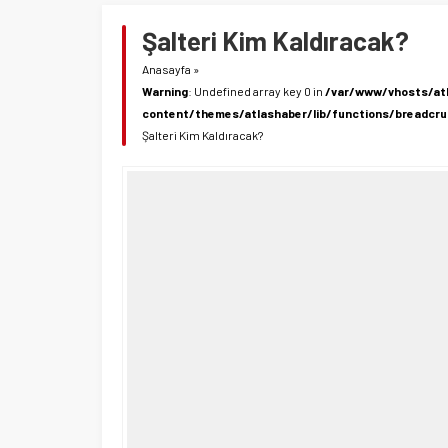
Şalteri Kim Kaldıracak?
Anasayfa
»
Warning
: Undefined array key 0 in
/var/www/vhosts/at
content/themes/atlashaber/lib/functions/breadcr
Şalteri Kim Kaldıracak?