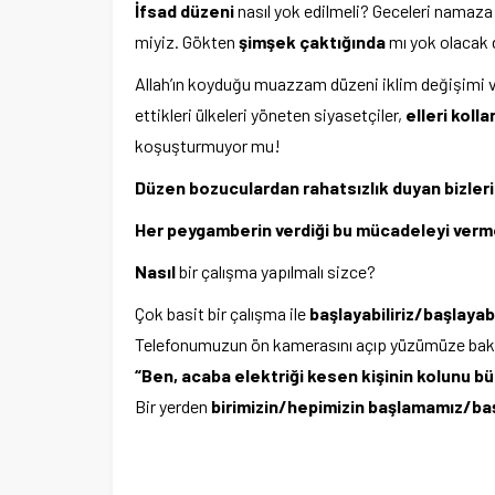
İfsad düzeni
nasıl yok edilmeli? Geceleri namaza 
miyiz. Gökten
şimşek çaktığında
mı yok olacak 
Allah’ın koyduğu muazzam düzeni iklim değişimi vs
ettikleri ülkeleri yöneten siyasetçiler,
elleri koll
koşuşturmuyor mu!
Düzen bozuculardan rahatsızlık duyan bizlerin
Her peygamberin verdiği bu mücadeleyi verme
Nasıl
bir çalışma yapılmalı sizce?
Çok basit bir çalışma ile
başlayabiliriz/başlayabi
Telefonumuzun ön kamerasını açıp yüzümüze baka
“Ben, acaba elektriği kesen kişinin kolunu bü
Bir yerden
birimizin/hepimizin başlamamız/ba