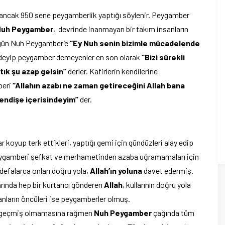
m, ancak 950 sene peygamberlik yaptığı söylenir. Peygamber
uh Peygamber
, devrinde inanmayan bir takım insanların
ir gün Nuh Peygamber’e
“Ey Nuh senin bizimle mücadelende
 deyip peygamber demeyenler en son olarak
“Bizi sürekli
ık şu azap gelsin”
derler. Kafirlerin kendilerine
beri
“Allahın azabı ne zaman getireceğini Allah bana
n endişe içerisindeyim”
der.
r koyup terk ettikleri, yaptığı gemi için gündüzleri alay edip
n peygamberi şefkat ve merhametinden azaba uğramamaları için
 defalarca onları doğru yola,
Allah’ın yoluna
davet edermiş.
larında hep bir kurtarıcı gönderen
Allah
, kullarının doğru yola
anların öncüleri ise peygamberler olmuş.
kit geçmiş olmamasına rağmen
Nuh Peygamber
çağında tüm