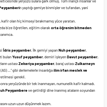
 neticesinde yeryüzü sulara gark olmuş. Tüm inançlı insanlar ve
Peygamberi
n yaptığı gemiye binmişler ve tufandan, yani
kafir olan hiç kimseyi bırakmamış yüce yaratan.
zda bize öğretilen, eğitim olarak
orta öğrenim bitmeden
 kanımca.
si
İdris peygamber
, İlk gemiyi yapan
Nuh peygamber
,
ati bulan
Yusuf peygamber
, demiri işleyen
Davut peygamber
,
ların ustası
Zekeriya peygamber
, baraj ustası
Zulkarneyn
AS) …” gibi derlemelerle insanlığa
ilim irfan meslek ve
retilmesi gerekli.
nra yeryüzünde bir tek inanmayan, numunelik kafir kalmadı.
uh Peygambere
ve getirdiği dine inanmış ataların soyundan
sını uzun uzun düşünmek lazım.