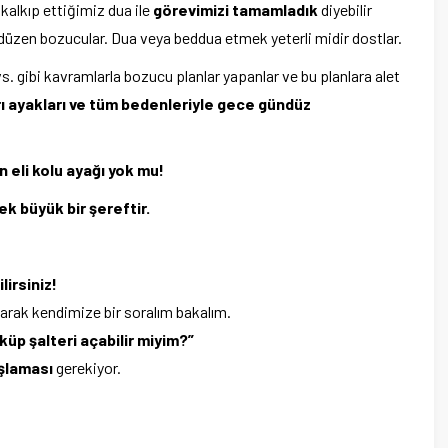
kalkıp ettiğimiz dua ile
görevimizi tamamladık
diyebilir
düzen bozucular. Dua veya beddua etmek yeterli midir dostlar.
. gibi kavramlarla bozucu planlar yapanlar ve bu planlara alet
arı ayakları ve tüm bedenleriyle gece gündüz
 eli kolu ayağı yok mu!
k büyük bir şereftir.
lirsiniz!
rak kendimize bir soralım bakalım.
küp şalteri açabilir miyim?”
şlaması
gerekiyor.