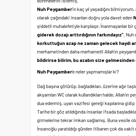
dönmelerini istemiş.
Nuh Peygamber
’in kaç yıl yaşadığını bilmiyoru
olarak çağındaki insanları doğru yola davet eden
N
şiddetli muhalefetiyle karşılaşır. İnanmayanlar b
giderek dozajı arttırdığının farkındayız”
. Nuh
korkuttuğun azap ne zaman gelecek haydi art
merhametinden daha merhametli Allah’ın peygam
bildirirse bilirim, bu azabın size gelmesinde
Nuh Peygamber
’e neler yapmamışlar ki?
Dağ başına götürüp, bağladıkları, üzerine ağır taşla
akşamları WC olarak kullandıkları halde, Allah’ı
dua edermiş, uyarı vazifesi gereği kapılarına gidip
Tarihe bir göz atıldığında insanlar ifsada başladık
girmelerine tekrar imkan sağlamış. Buna vesile ol
İnsanoğlu yaratıldığı günden itibaren çok da va