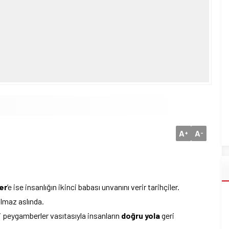
A
A
+
-
er
’e ise insanlığın ikinci babası unvanını verir tarihçiler.
ılmaz aslında.
li peygamberler vasıtasıyla insanların
doğru yola
geri