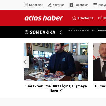
Gazeteler
Yazarlar
Eczaneler
Küny
ANASAYFA
GÜN
SON DAKİKA
Özer Matlı’dan Bursa Ek
“Aynı Düzenleme Neden E
“Engelli Emekliliğinde Ka
“Engelliler Bu Ülkede Ba
“Bu Ses Siyasi Tartışmala
 İçin Çalışmaya
“Bursa’nın Sesini Duyun, Vicdanınızla
“Eri
Hareket Edin”