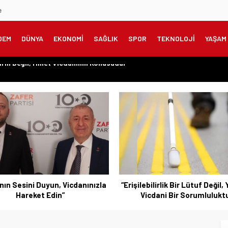
e
DEM
DÜNYA
EKONOMİ
SAĞLIK
SPOR
TEKNOLOJİ
YAŞAM
onomisinin Kalbine Çıkarma
meklilere Uygulanmadı?”
zanılmış Haklar Korunmalı, Belirsizlikler Son Bulmalı”
şarıyı Kimsenin Lütfuyla Değil, İğneyle Kuyu Kazarak Kazanıyor”
rın Değil, Millet Vicdanının Konusudur”
şilebilirlik Bir Lütuf Değil, Yasal ve
“Bursa’nın Sorunlarını 
Vicdani Bir Sorumluluktur”
Değil, Çözmek İçin Yola