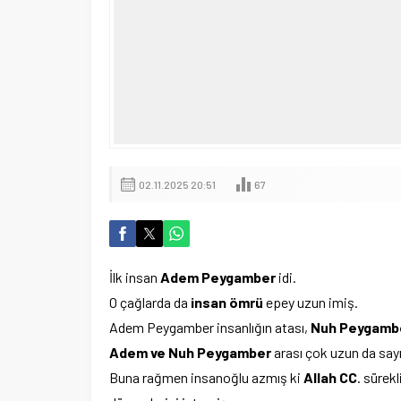
02.11.2025 20:51
67
İlk insan
Adem Peygamber
idi.
O çağlarda da
insan ömrü
epey uzun imiş.
Adem Peygamber insanlığın atası,
Nuh Peygamb
Adem ve Nuh Peygamber
arası çok uzun da say
Buna rağmen insanoğlu azmış ki
Allah CC
. sürek