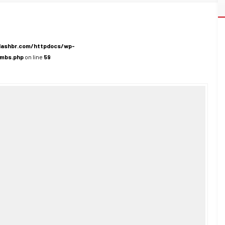
lashbr.com/httpdocs/wp-
umbs.php
on line
59