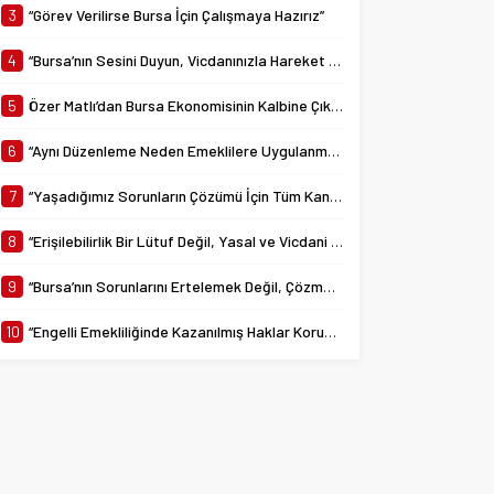
yürürlüğe giren 7538...
3
“Görev Verilirse Bursa İçin Çalışmaya Hazırız”
4
“Bursa’nın Sesini Duyun, Vicdanınızla Hareket Edin”
5
Özer Matlı’dan Bursa Ekonomisinin Kalbine Çıkarma
6
“Aynı Düzenleme Neden Emeklilere Uygulanmadı?”
7
“Yaşadığımız Sorunların Çözümü İçin Tüm Kanalları Denedik”
8
“Erişilebilirlik Bir Lütuf Değil, Yasal ve Vicdani Bir Sorumluluktur”
9
“Bursa’nın Sorunlarını Ertelemek Değil, Çözmek İçin Yola Çıktık”
10
“Engelli Emekliliğinde Kazanılmış Haklar Korunmalı, Belirsizlikler Son Bulmalı”