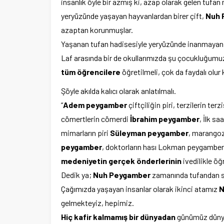
insanlık öyle bir azmış ki, azap olarak gelen tufan
yeryüzünde yaşayan hayvanlardan birer çift,
Nuh 
azaptan korunmuşlar.
Yaşanan tufan hadisesiyle yeryüzünde inanmayan, 
Laf arasında bir de okullarımızda şu çocukluğumu
tüm öğrencilere
öğretilmeli, çok da faydalı olur
Şöyle akılda kalıcı olarak anlatılmalı.
“
Adem
peygamber
çiftçiliğin piri, terzilerin terzi
cömertlerin cömerdi
İbrahim peygamber
, İlk sa
mimarların piri
Süleyman peygamber
, marangoz
peygamber
, doktorların hası Lokman peygamber (
medeniyetin gerçek önderlerinin
ivedilikle öğ
Dedik ya;
Nuh Peygamber
zamanında tufandan so
Çağımızda yaşayan insanlar olarak ikinci atamız
N
gelmekteyiz, hepimiz.
Hiç kafir kalmamış bir dünyadan
günümüz dünya