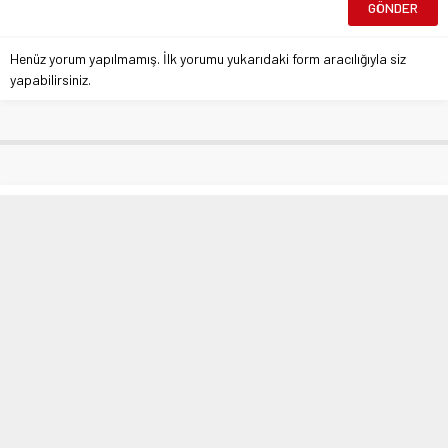
Henüz yorum yapılmamış. İlk yorumu yukarıdaki form aracılığıyla siz
yapabilirsiniz.
Zafer Partisi Mudanya’da Levent
Sevik Belediye Başkan Adayı!
“Turizmde Lider Şehir Olacağız!”
Anasayfa
»
Warning
: Undefined array key 0 in
/var/www/vhosts/atlashbr.com/httpdocs/wp-
content/themes/atlashaber/lib/functions/breadcrumbs.php
on line
59
Zafer Partisi Mudanya’da Levent Sevik Belediye Başkan Adayı! “Turizmde Lider
Şehir Olacağız!”