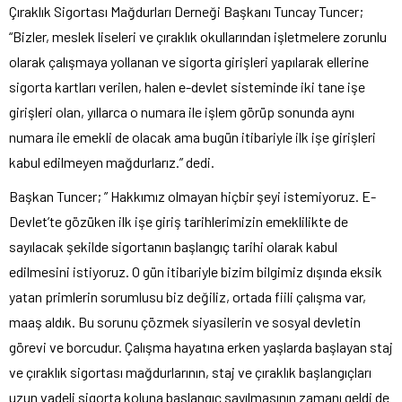
Çıraklık Sigortası Mağdurları Derneği Başkanı Tuncay Tuncer;
“Bizler, meslek liseleri ve çıraklık okullarından işletmelere zorunlu
olarak çalışmaya yollanan ve sigorta girişleri yapılarak ellerine
sigorta kartları verilen, halen e-devlet sisteminde iki tane işe
girişleri olan, yıllarca o numara ile işlem görüp sonunda aynı
numara ile emekli de olacak ama bugün itibariyle ilk işe girişleri
kabul edilmeyen mağdurlarız.” dedi.
Başkan Tuncer; ” Hakkımız olmayan hiçbir şeyi istemiyoruz. E-
Devlet’te gözüken ilk işe giriş tarihlerimizin emeklilikte de
sayılacak şekilde sigortanın başlangıç tarihi olarak kabul
edilmesini istiyoruz. O gün itibariyle bizim bilgimiz dışında eksik
yatan primlerin sorumlusu biz değiliz, ortada fiili çalışma var,
maaş aldık. Bu sorunu çözmek siyasilerin ve sosyal devletin
görevi ve borcudur. Çalışma hayatına erken yaşlarda başlayan staj
ve çıraklık sigortası mağdurlarının, staj ve çıraklık başlangıçları
uzun vadeli sigorta koluna başlangıç sayılmasının zamanı geldi de