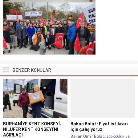
BENZER KONULAR
BURHANİYE KENT KONSEYİ,
Bakan Bolat: Fiyat istikrarı
NİLÜFER KENT KONSEYİ’Nİ
için çalışıyoruz
AĞIRLADI
Bakan Ömer Bolat, stokçuluk ve