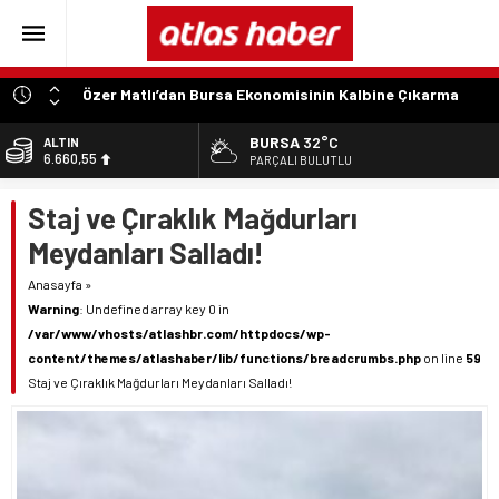
Özer Matlı’dan Bursa Ekonomisinin Kalbine Çıkarma
“Aynı Düzenleme Neden Emeklilere Uygulanmadı?”
BURSA
32°C
ALTIN
6.660,55
“Engelli Emekliliğinde Kazanılmış Haklar Korunmalı,
PARÇALI BULUTLU
Belirsizlikler Son Bulmalı”
BİST
Staj ve Çıraklık Mağdurları
13.779,39
“Engelliler Bu Ülkede Başarıyı Kimsenin Lütfuyla Değil,
İğneyle Kuyu Kazarak Kazanıyor”
Meydanları Salladı!
DOLAR
47,7111
“Bu Ses Siyasi Tartışmaların Değil, Millet Vicdanının
Anasayfa
»
Konusudur”
Warning
: Undefined array key 0 in
EURO
55,1881
/var/www/vhosts/atlashbr.com/httpdocs/wp-
content/themes/atlashaber/lib/functions/breadcrumbs.php
on line
59
Staj ve Çıraklık Mağdurları Meydanları Salladı!