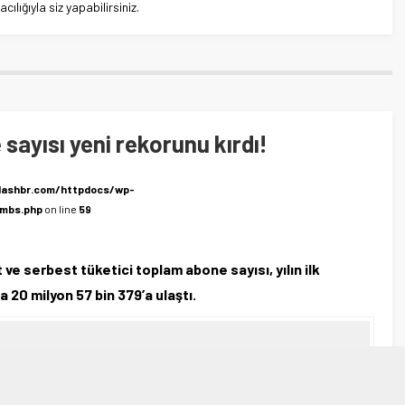
lığıyla siz yapabilirsiniz.
sayısı yeni rekorunu kırdı!
lashbr.com/httpdocs/wp-
umbs.php
on line
59
ve serbest tüketici toplam abone sayısı, yılın ilk
 20 milyon 57 bin 379’a ulaştı.