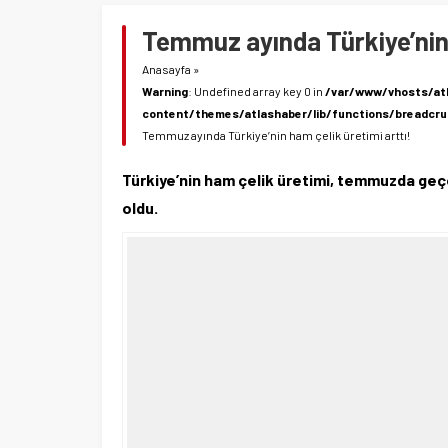
Temmuz ayında Türkiye’nin 
Anasayfa
»
Warning
: Undefined array key 0 in
/var/www/vhosts/at
content/themes/atlashaber/lib/functions/breadcr
Temmuz ayında Türkiye’nin ham çelik üretimi arttı!
Türkiye’nin ham çelik üretimi, temmuzda geçen
oldu.