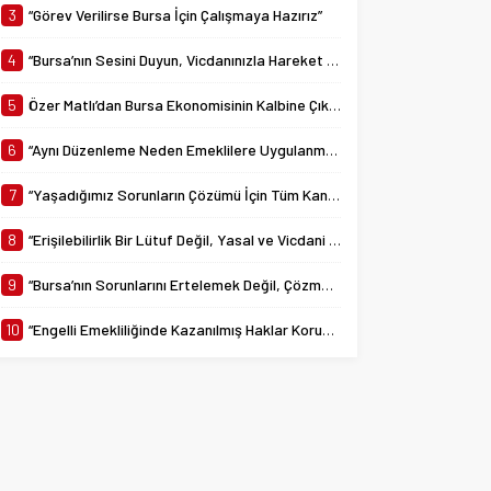
yürürlüğe giren 7538...
3
“Görev Verilirse Bursa İçin Çalışmaya Hazırız”
4
“Bursa’nın Sesini Duyun, Vicdanınızla Hareket Edin”
5
Özer Matlı’dan Bursa Ekonomisinin Kalbine Çıkarma
6
“Aynı Düzenleme Neden Emeklilere Uygulanmadı?”
7
“Yaşadığımız Sorunların Çözümü İçin Tüm Kanalları Denedik”
8
“Erişilebilirlik Bir Lütuf Değil, Yasal ve Vicdani Bir Sorumluluktur”
9
“Bursa’nın Sorunlarını Ertelemek Değil, Çözmek İçin Yola Çıktık”
10
“Engelli Emekliliğinde Kazanılmış Haklar Korunmalı, Belirsizlikler Son Bulmalı”