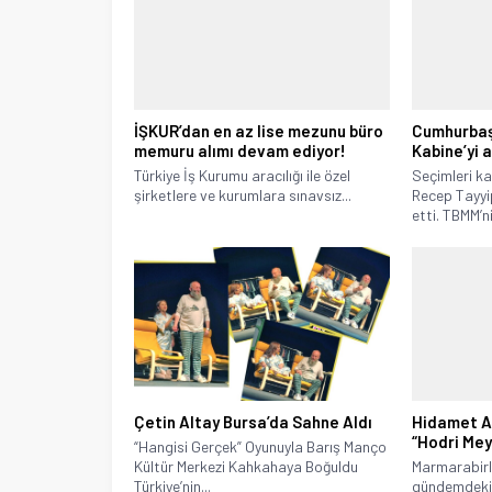
İŞKUR’dan en az lise mezunu büro
Cumhurbaş
memuru alımı devam ediyor!
Kabine’yi a
Türkiye İş Kurumu aracılığı ile özel
Seçimleri 
şirketlere ve kurumlara sınavsız...
Recep Tayyi
etti. TBMM’ni
Çetin Altay Bursa’da Sahne Aldı
Hidamet As
“Hodri Mey
“Hangisi Gerçek” Oyunuyla Barış Manço
Kültür Merkezi Kahkahaya Boğuldu
Marmarabirli
Türkiye’nin...
gündemdeki 