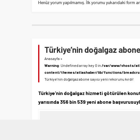
Henüz yorum yapılmamış. İlk yorumu yukarıdaki form aracı
Türkiye’nin doğalgaz abone 
Anasayfa
»
Warning
: Undefined array key 0 in
/var/www/vhosts/at
content/themes/atlashaber/lib/functions/breadcr
Türkiye’nin doğalgaz abone sayısı yeni rekorunu kırdı!
Türkiye’nin doğalgaz hizmeti götürülen konut 
yarısında 356 bin 539 yeni abone başvurusuyla