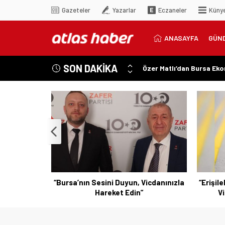
Gazeteler
Yazarlar
Eczaneler
Küny
ANASAYFA
GÜN
SON DAKİKA
Özer Matlı’dan Bursa Ek
“Aynı Düzenleme Neden E
“Engelli Emekliliğinde Ka
“Engelliler Bu Ülkede Ba
“Bu Ses Siyasi Tartışmala
n Çalışmaya
“Bursa’nın Sesini Duyun, Vicdanınızla
“Erişile
Hareket Edin”
Vi