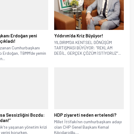
kanı Erdoğan yeni
Yıldırım’da Kriz Büyüyor!
çıkladı!
YILDIRIM’DA KENTSEL DÖNÜŞÜM
kazanan Cumhurbaşkanı
TARTIŞMASI BÜYÜYOR: “REKLAM
p Erdoğan, TBMM’de yemin
DEĞİL, GERÇEK ÇÖZÜM İSTİYORUZ”...
n...
a Sessizliğini Bozdu:
HDP ziyareti neden ertelendi?
dan!”
Millet İttifakı’nın cumhurbaşkanı adayı
k’te yaşanan yönetim krizi
olan CHP Genel Başkanı Kemal
yerini korurken,
Kılıçdaroğlu,...