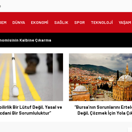
e
DEM
DÜNYA
EKONOMİ
SAĞLIK
SPOR
TEKNOLOJİ
YAŞAM
onomisinin Kalbine Çıkarma
meklilere Uygulanmadı?”
zanılmış Haklar Korunmalı, Belirsizlikler Son Bulmalı”
şarıyı Kimsenin Lütfuyla Değil, İğneyle Kuyu Kazarak Kazanıyor”
rın Değil, Millet Vicdanının Konusudur”
bilirlik Bir Lütuf Değil, Yasal ve
“Bursa’nın Sorunlarını Ert
cdani Bir Sorumluluktur”
Değil, Çözmek İçin Yola Çık