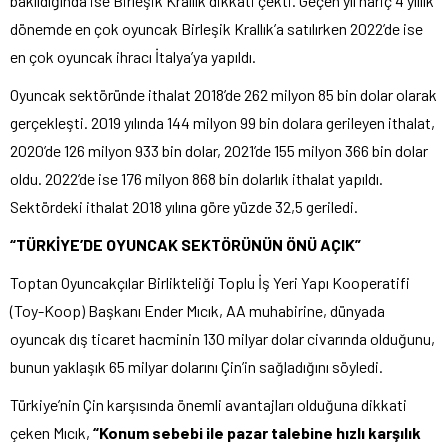
bakıldığında ise Birleşik Krallık dikkati çekti. Geçen yıl hariç 4 yıllık
dönemde en çok oyuncak Birleşik Krallık’a satılırken 2022’de ise
en çok oyuncak ihracı İtalya’ya yapıldı.
Oyuncak sektöründe ithalat 2018’de 262 milyon 85 bin dolar olarak
gerçekleşti. 2019 yılında 144 milyon 99 bin dolara gerileyen ithalat,
2020’de 126 milyon 933 bin dolar, 2021’de 155 milyon 366 bin dolar
oldu. 2022’de ise 176 milyon 868 bin dolarlık ithalat yapıldı.
Sektördeki ithalat 2018 yılına göre yüzde 32,5 geriledi.
“TÜRKİYE’DE OYUNCAK SEKTÖRÜNÜN ÖNÜ AÇIK”
Toptan Oyuncakçılar Birlikteliği Toplu İş Yeri Yapı Kooperatifi
(Toy-Koop) Başkanı Ender Mıcık, AA muhabirine, dünyada
oyuncak dış ticaret hacminin 130 milyar dolar civarında olduğunu,
bunun yaklaşık 65 milyar dolarını Çin’in sağladığını söyledi.
Türkiye’nin Çin karşısında önemli avantajları olduğuna dikkati
çeken Mıcık,
“Konum sebebi ile pazar talebine hızlı karşılık