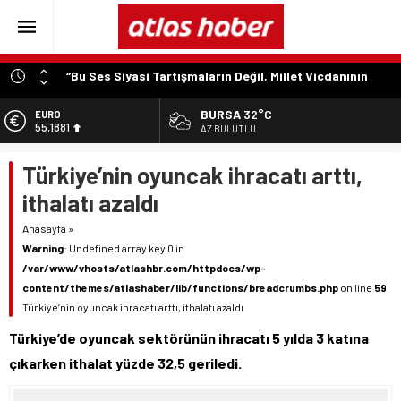
“Bu Ses Siyasi Tartışmaların Değil, Millet Vicdanının
Konusudur”
Özer Matlı’dan Bursa Ekonomisinin Kalbine Çıkarma
BURSA
32°C
EURO
55,1881
AZ BULUTLU
“Aynı Düzenleme Neden Emeklilere Uygulanmadı?”
“Engelli Emekliliğinde Kazanılmış Haklar Korunmalı,
ALTIN
Türkiye’nin oyuncak ihracatı arttı,
6.660,55
Belirsizlikler Son Bulmalı”
ithalatı azaldı
“Engelliler Bu Ülkede Başarıyı Kimsenin Lütfuyla Değil,
BİST
13.779,39
İğneyle Kuyu Kazarak Kazanıyor”
Anasayfa
»
Warning
: Undefined array key 0 in
DOLAR
47,7111
/var/www/vhosts/atlashbr.com/httpdocs/wp-
content/themes/atlashaber/lib/functions/breadcrumbs.php
on line
59
Türkiye’nin oyuncak ihracatı arttı, ithalatı azaldı
Türkiye’de oyuncak sektörünün ihracatı 5 yılda 3 katına
çıkarken ithalat yüzde 32,5 geriledi.