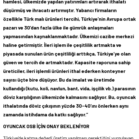
hamlesi, ülkemizde yapılan yatırımları artırarak ithalatı
düşürmüş ve ihracatı artırmıştır. Yabancı firmaların
özellikle Türk malı ürünleri tercihi, Türkiye’nin Avrupa ortak
pazarı ve 30’dan fazla ülke ile gümrük anlaşmaları
yapmasından kaynaklanmaktadır. Ülkemizi cazibe merkezi
haline getirmiştir. İleri işlem ile çeşitlilik artmakta ve
piyasada sunulan ürün çeşitliliği arttıkça, Türkiye’ye olan
güven ve tercih de artmaktadır. Kapasite raporuna sahip
üreticiler, ileri işlemli ürünleri ithal ederken konteyner
sayısı üçte bire düşüyor. Bu da imalat ve üretimde
kullandığı (kutu, koli, navlun, bant, vida, işçilik vb.) parasının
döviz karşılığının ülkemizde kalmasını sağlıyor. Bu, oyuncak
ithalatında döviz çıkışının yüzde 30-40’ını önlerken aynı
zamanda istihdama da katkı sağlıyor.”
OYUNCAK OSB İÇİN ONAY BEKLENİYOR
Türkiye’de katma değerli üretim yapılması gerektiğini vurgulayan