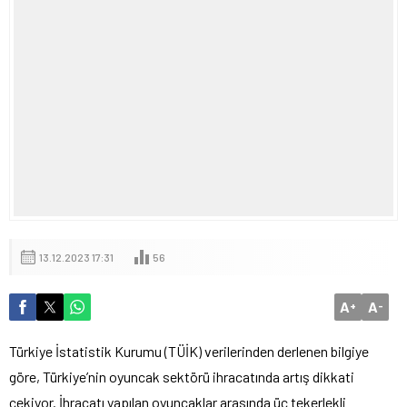
13.12.2023 17:31
56
A
A
+
-
Türkiye İstatistik Kurumu (TÜİK) verilerinden derlenen bilgiye
göre, Türkiye’nin oyuncak sektörü ihracatında artış dikkati
çekiyor. İhracatı yapılan oyuncaklar arasında üç tekerlekli