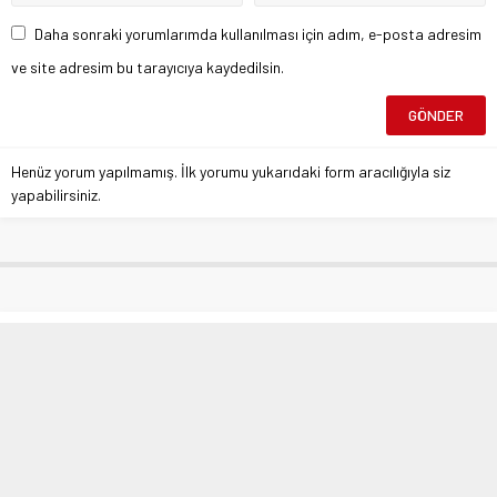
Daha sonraki yorumlarımda kullanılması için adım, e-posta adresim
ve site adresim bu tarayıcıya kaydedilsin.
Henüz yorum yapılmamış. İlk yorumu yukarıdaki form aracılığıyla siz
yapabilirsiniz.
Yerli ve milli obüsten yurt dışına ilk
ihracat
Anasayfa
»
Warning
: Undefined array key 0 in
/var/www/vhosts/atlashbr.com/httpdocs/wp-
content/themes/atlashaber/lib/functions/breadcrumbs.php
on line
59