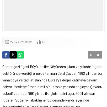
27.04.2025 19:02
48
A
A
+
-
Osmangazi ilçesi Büyükdeliler Köyü’nden çıkan ve yıllardır inşaat
sektöründe verdiği emekle tanınan Celal Çavdar, 1982 yılından bu
yana boya ve tadilat alanında Bursa’ya değer katmaya devam
ediyor. Mesleğe Ömer isimli bir ustanın yanında başlayan Çavdar,
askerlik sonrası 1991 yılında ilk işletmesini açtı. 2001 yılından
itibaren Soğanlı-Tabakhaner bölgesinde kendi işyerinde
faaliyetlerini sürdüren Çavdar, alanında eğitimli ve