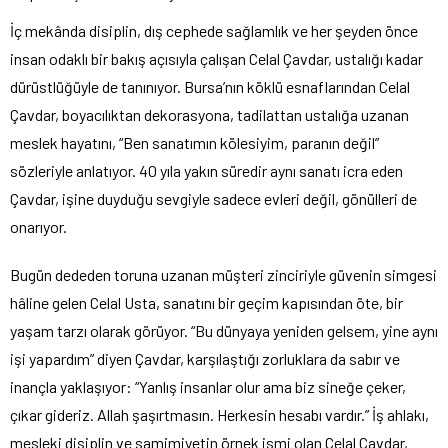
İç mekânda disiplin, dış cephede sağlamlık ve her şeyden önce
insan odaklı bir bakış açısıyla çalışan Celal Çavdar, ustalığı kadar
dürüstlüğüyle de tanınıyor. Bursa’nın köklü esnaflarından Celal
Çavdar, boyacılıktan dekorasyona, tadilattan ustalığa uzanan
meslek hayatını, “Ben sanatımın kölesiyim, paranın değil”
sözleriyle anlatıyor. 40 yıla yakın süredir aynı sanatı icra eden
Çavdar, işine duyduğu sevgiyle sadece evleri değil, gönülleri de
onarıyor.
Bugün dededen toruna uzanan müşteri zinciriyle güvenin simgesi
hâline gelen Celal Usta, sanatını bir geçim kapısından öte, bir
yaşam tarzı olarak görüyor. “Bu dünyaya yeniden gelsem, yine aynı
işi yapardım” diyen Çavdar, karşılaştığı zorluklara da sabır ve
inançla yaklaşıyor: “Yanlış insanlar olur ama biz sineğe çeker,
çıkar gideriz. Allah şaşırtmasın. Herkesin hesabı vardır.” İş ahlakı,
mesleki disiplin ve samimiyetin örnek ismi olan Celal Çavdar,