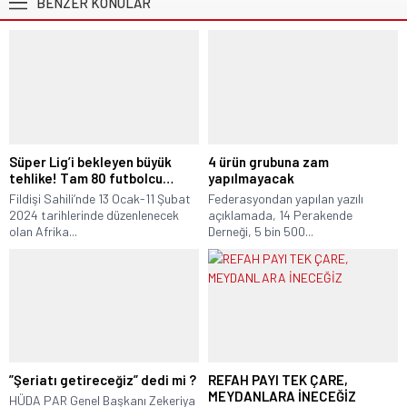
BENZER KONULAR
Süper Lig’i bekleyen büyük
4 ürün grubuna zam
tehlike! Tam 80 futbolcu…
yapılmayacak
Fildişi Sahili’nde 13 Ocak-11 Şubat
Federasyondan yapılan yazılı
2024 tarihlerinde düzenlenecek
açıklamada, 14 Perakende
olan Afrika...
Derneği, 5 bin 500...
”Şeriatı getireceğiz” dedi mi ?
REFAH PAYI TEK ÇARE,
MEYDANLARA İNECEĞİZ
HÜDA PAR Genel Başkanı Zekeriya