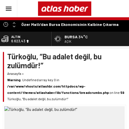
Özer Matlı’dan Bursa Ekonomisinin Kalbine Çıkarma
“Aynı Düzenleme Neden Emeklilere Uygulanmadı?”
BURSA
34°C
ALTIN
6.623,43
“Engelli Emekliliğinde Kazanılmış Haklar Korunmalı,
AÇIK
Belirsizlikler Son Bulmalı”
BİST
Türkoğlu, “Bu adalet değil, bu
13.785,25
“Engelliler Bu Ülkede Başarıyı Kimsenin Lütfuyla Değil,
İğneyle Kuyu Kazarak Kazanıyor”
zulümdür!”
DOLAR
47,7048
“Bu Ses Siyasi Tartışmaların Değil, Millet Vicdanının
Anasayfa
»
Konusudur”
Warning
: Undefined array key 0 in
EURO
55,0748
/var/www/vhosts/atlashbr.com/httpdocs/wp-
content/themes/atlashaber/lib/functions/breadcrumbs.php
on line
59
Türkoğlu, “Bu adalet değil, bu zulümdür!”