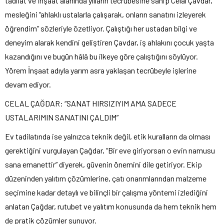
tadilat ve inşaat alanında yılların tecrübesine sahip Celal Çavdar,
mesleğini “ahlaklı ustalarla çalışarak, onların sanatını izleyerek
öğrendim” sözleriyle özetliyor. Çalıştığı her ustadan bilgi ve
deneyim alarak kendini geliştiren Çavdar, iş ahlakını çocuk yaşta
kazandığını ve bugün hâlâ bu ilkeye göre çalıştığını söylüyor.
Yörem İnşaat adıyla yarım asra yaklaşan tecrübeyle işlerine
devam ediyor.
CELAL ÇAĞDAR: “SANAT HIRSIZIYIM AMA SADECE
USTALARIMIN SANATINI ÇALDIM”
Ev tadilatında ise yalnızca teknik değil, etik kuralların da olması
gerektiğini vurgulayan Çağdar, “Bir eve giriyorsan o evin namusu
sana emanettir” diyerek, güvenin önemini dile getiriyor. Ekip
düzeninden yalıtım çözümlerine, çatı onarımlarından malzeme
seçimine kadar detaylı ve bilinçli bir çalışma yöntemi izlediğini
anlatan Çağdar, rutubet ve yalıtım konusunda da hem teknik hem
de pratik çözümler sunuyor.