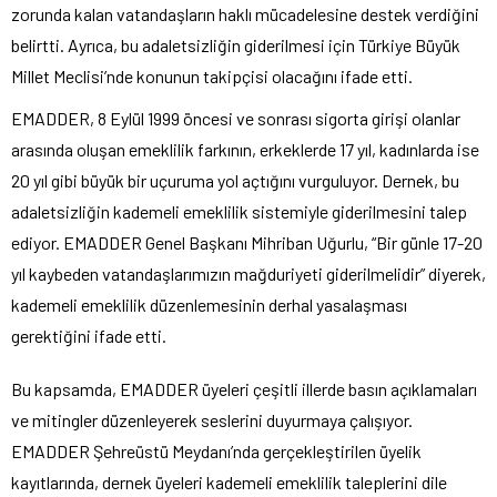
zorunda kalan vatandaşların haklı mücadelesine destek verdiğini
belirtti. Ayrıca, bu adaletsizliğin giderilmesi için Türkiye Büyük
Millet Meclisi’nde konunun takipçisi olacağını ifade etti.
EMADDER, 8 Eylül 1999 öncesi ve sonrası sigorta girişi olanlar
arasında oluşan emeklilik farkının, erkeklerde 17 yıl, kadınlarda ise
20 yıl gibi büyük bir uçuruma yol açtığını vurguluyor. Dernek, bu
adaletsizliğin kademeli emeklilik sistemiyle giderilmesini talep
ediyor. EMADDER Genel Başkanı Mihriban Uğurlu, “Bir günle 17-20
yıl kaybeden vatandaşlarımızın mağduriyeti giderilmelidir” diyerek,
kademeli emeklilik düzenlemesinin derhal yasalaşması
gerektiğini ifade etti.
Bu kapsamda, EMADDER üyeleri çeşitli illerde basın açıklamaları
ve mitingler düzenleyerek seslerini duyurmaya çalışıyor.
EMADDER Şehreüstü Meydanı’nda gerçekleştirilen üyelik
kayıtlarında, dernek üyeleri kademeli emeklilik taleplerini dile