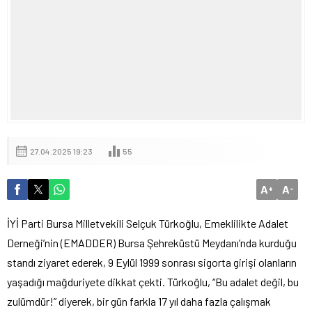
27.04.2025 19:23
55
A
A
+
-
İYİ Parti Bursa Milletvekili Selçuk Türkoğlu, Emeklilikte Adalet
Derneği’nin (EMADDER) Bursa Şehreküstü Meydanı’nda kurduğu
standı ziyaret ederek, 9 Eylül 1999 sonrası sigorta girişi olanların
yaşadığı mağduriyete dikkat çekti. Türkoğlu, “Bu adalet değil, bu
zulümdür!” diyerek, bir gün farkla 17 yıl daha fazla çalışmak