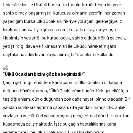
fedakârlıkları ile Ülkücü hareketin tarihinde müstesna bir yere
sahip olmayı başarmıştır. Kurucusu olmanın şerefini her zaman
yaşadığım Bursa Ülkü Ocakları, fikriyle yol açan, geleneğiyle iz
bırakan, sadakatiyle güven veren bir irade ortaya koymuştur.
Hepimizin yetiştiği bu kutsal ocak, sahip olduğu köklü gelenek,
yetiştirdiği dava ve fikir adamları ile Ülkücü hareketin şanlı
sayfalarına adını kıvançla yazdırmıştır” ifadelerini kullandı.
“Ülkü Ocakları bizim göz bebeğimizdir”
Çağın getirdiği tehditlere karşı çarenin Ülkü Ocakları olduğuna
değinen Büyükataman, “Ülkü Ocakları’nın bugün Türk gençliği için
taşıdığı anlam, dün olduğundan çok daha hayati bir noktadadır. Bir
yandan kimliksizleştirme çabaları, öte yandan inançsızlık, ahlaki
yozlaşma ve kültürel yabancılaşma; gençlerimizi dört bir taraftan
kuşatmaya çalışmaktadır. İşte bu çağın hastalıklarına karşı
yegâne çare yine Ülkü Ocaklarıdır. Ülkü Ocakları bizim