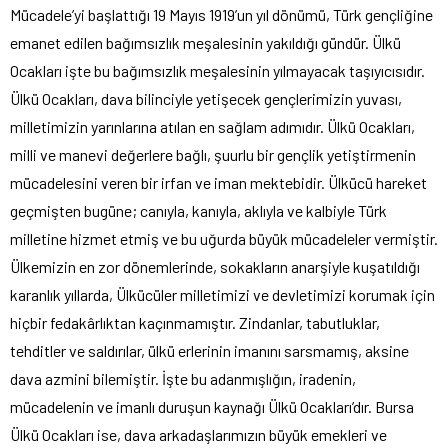
Mücadele’yi başlattığı 19 Mayıs 1919’un yıl dönümü, Türk gençliğine
emanet edilen bağımsızlık meşalesinin yakıldığı gündür. Ülkü
Ocakları işte bu bağımsızlık meşalesinin yılmayacak taşıyıcısıdır.
Ülkü Ocakları, dava bilinciyle yetişecek gençlerimizin yuvası,
milletimizin yarınlarına atılan en sağlam adımıdır. Ülkü Ocakları,
milli ve manevi değerlere bağlı, şuurlu bir gençlik yetiştirmenin
mücadelesini veren bir irfan ve iman mektebidir. Ülkücü hareket
geçmişten bugüne; canıyla, kanıyla, aklıyla ve kalbiyle Türk
milletine hizmet etmiş ve bu uğurda büyük mücadeleler vermiştir.
Ülkemizin en zor dönemlerinde, sokakların anarşiyle kuşatıldığı
karanlık yıllarda, Ülkücüler milletimizi ve devletimizi korumak için
hiçbir fedakârlıktan kaçınmamıştır. Zindanlar, tabutluklar,
tehditler ve saldırılar, ülkü erlerinin imanını sarsmamış, aksine
dava azmini bilemiştir. İşte bu adanmışlığın, iradenin,
mücadelenin ve imanlı duruşun kaynağı Ülkü Ocakları’dır. Bursa
Ülkü Ocakları ise, dava arkadaşlarımızın büyük emekleri ve