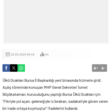
20.05.2025 08:46
54
A
A
+
-
Ülkü Ocakları Bursa İl Başkanlığı yeni binasında hizmete girdi.
Açılış töreninde konuşan MHP Genel Sekreteri İsmet
Büyükataman, kuruculuğunu yaptığı Bursa Ülkü Ocakları için
“Fikriyle yol açan, geleneğiyle iz bırakan, sadakatiyle güven veren
bir irade ortaya koymuştur” ifadelerini kullandı.