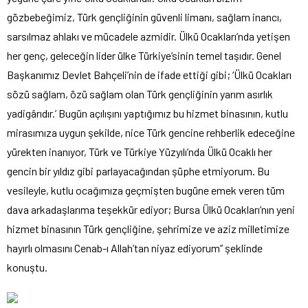
gözbebeğimiz, Türk gençliğinin güvenli limanı, sağlam inancı,
sarsılmaz ahlakı ve mücadele azmidir. Ülkü Ocakları’nda yetişen
her genç, geleceğin lider ülke Türkiye’sinin temel taşıdır. Genel
Başkanımız Devlet Bahçeli’nin de ifade ettiği gibi; ‘Ülkü Ocakları
sözü sağlam, özü sağlam olan Türk gençliğinin yarım asırlık
yadigârıdır.’ Bugün açılışını yaptığımız bu hizmet binasının, kutlu
mirasımıza uygun şekilde, nice Türk gencine rehberlik edeceğine
yürekten inanıyor, Türk ve Türkiye Yüzyılı’nda Ülkü Ocaklı her
gencin bir yıldız gibi parlayacağından şüphe etmiyorum. Bu
vesileyle, kutlu ocağımıza geçmişten bugüne emek veren tüm
dava arkadaşlarıma teşekkür ediyor; Bursa Ülkü Ocakları’nın yeni
hizmet binasının Türk gençliğine, şehrimize ve aziz milletimize
hayırlı olmasını Cenab-ı Allah’tan niyaz ediyorum” şeklinde
konuştu.