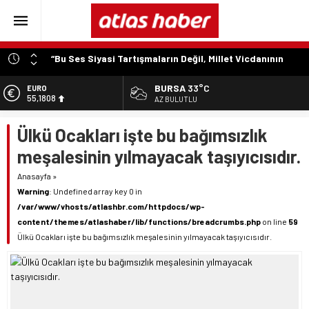
“Bu Ses Siyasi Tartışmaların Değil, Millet Vicdanının
Konusudur”
BURSA
33°C
Özer Matlı’dan Bursa Ekonomisinin Kalbine Çıkarma
EURO
55,1808
AZ BULUTLU
“Aynı Düzenleme Neden Emeklilere Uygulanmadı?”
ALTIN
“Engelli Emekliliğinde Kazanılmış Haklar Korunmalı,
Ülkü Ocakları işte bu bağımsızlık
6.662,82
Belirsizlikler Son Bulmalı”
meşalesinin yılmayacak taşıyıcısıdır.
BİST
“Engelliler Bu Ülkede Başarıyı Kimsenin Lütfuyla Değil,
13.779,39
Anasayfa
»
İğneyle Kuyu Kazarak Kazanıyor”
Warning
: Undefined array key 0 in
DOLAR
47,6961
/var/www/vhosts/atlashbr.com/httpdocs/wp-
content/themes/atlashaber/lib/functions/breadcrumbs.php
on line
59
Ülkü Ocakları işte bu bağımsızlık meşalesinin yılmayacak taşıyıcısıdır.