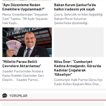
“Aynı Düzenleme Neden
Bakan Kurum Şanlıurfa’da
Emeklilere Uygulanmadı?”
halkın iradesini yok saydı
Memur Emeklilerinden “Seyyanen
Çevre, Şehircilik ve İklim Değişikliği
Zam” Tepkisi: “38 Aydır Yaşanan
Bakanı Murat Kurum’un
Hak Kaybı...
Şanlıurfa’da düzenlediği...
“Milletin Parası Belirli
Nilsu Öner: “Cumhuriyet
Çevrelere Aktarılamaz”
Kadına Armağandır, Gürsu’da
Kadınlar Çoğalarak
Saadet Partisi’nden İktidara
Yükseliyor”
Kamu İhaleleri Üzerinden Sert
Eleştiri… Saadet Partisi...
Cumhuriyet Halk Partisi Gürsu İlçe
Kadın Kolları Başkanı Nilsu Öner,...
YORUMLAR